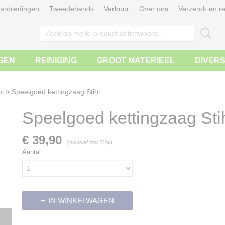
anbiedingen
Tweedehands
Verhuur
Over ons
Verzend- en re
GEN
REINIGING
GROOT MATERIEEL
DIVER
hl
>
Speelgoed kettingzaag Stihl
Speelgoed kettingzaag Sti
€ 39,90
(inclusief btw 21%)
Aantal
IN WINKELWAGEN