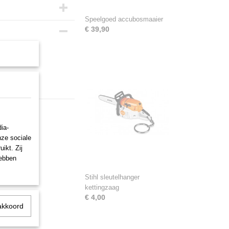
Speelgoed accubosmaaier
€ 39,90
ia-
nze sociale
ikt. Zij
hebben
Stihl sleutelhanger
kettingzaag
€ 4,00
akkoord