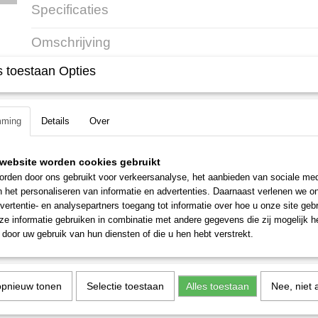
Specificaties
Productcode
37377
Omschrijving
Productcode leverancier
0421 600 0053
 toestaan Opties
Stihl speelgoed kettingzaag
Artikelnummer: 0421 600 0053
Inclusief batterijen
mming
Details
Over
website worden cookies gebruikt
rden door ons gebruikt voor verkeersanalyse, het aanbieden van sociale med
n het personaliseren van informatie en advertenties. Daarnaast verlenen we o
vertentie- en analysepartners toegang tot informatie over hoe u onze site gebru
e informatie gebruiken in combinatie met andere gegevens die zij mogelijk 
door uw gebruik van hun diensten of die u hen hebt verstrekt.
opnieuw tonen
Selectie toestaan
Alles toestaan
Nee, niet 