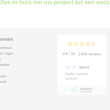
lles in huis om uw project tot een suc
orieën
derhoud
/
 en Zagen
8.8
10
2.535 reviews
g
terieel
10
/
10
Gerrit
Snelle correcte
ingen
service!
ands