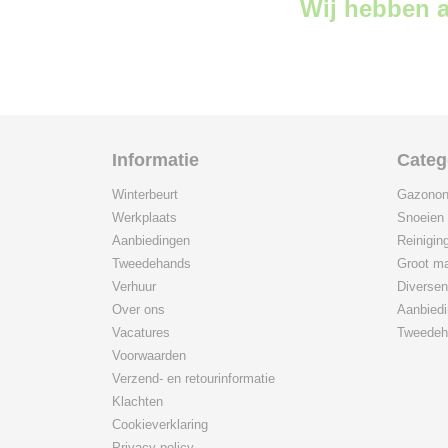
Wij hebben a
Informatie
Categ
Winterbeurt
Gazonon
Werkplaats
Snoeien
Aanbiedingen
Reinigin
Tweedehands
Groot ma
Verhuur
Diversen
Over ons
Aanbied
Vacatures
Tweedeh
Voorwaarden
Verzend- en retourinformatie
Klachten
Cookieverklaring
Privacy policy