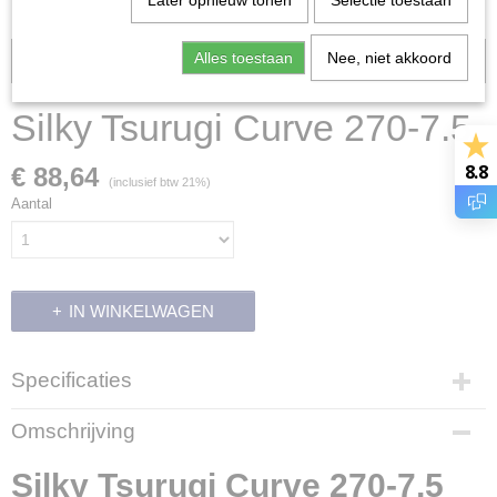
Later opnieuw tonen
Selectie toestaan
Alles toestaan
Nee, niet akkoord
Voorraad: 0
Silky Tsurugi Curve 270-7.5
8.8
€ 88,64
(inclusief btw 21%)
Aantal
IN WINKELWAGEN
Specificaties
Productcode
Omschrijving
17785
Productcode leverancier
Silky Tsurugi Curve 270-7,5
KSI345427