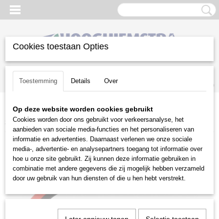
Cookies toestaan Opties
Inloggen
Registreren
UW WINKELWAGEN
Toestemming
Details
Over
Geen producten
(0)
Op deze website worden cookies gebruikt
Home
>
Snoeien en Zagen
>
Snoeigereedschap
>
Silky
>
Vaste
Cookies worden door ons gebruikt voor verkeersanalyse, het
zagen
>
Silky Tsurugi Curve 270-7.5
aanbieden van sociale media-functies en het personaliseren van
informatie en advertenties. Daarnaast verlenen we onze sociale
media-, advertentie- en analysepartners toegang tot informatie over
hoe u onze site gebruikt. Zij kunnen deze informatie gebruiken in
combinatie met andere gegevens die zij mogelijk hebben verzameld
door uw gebruik van hun diensten of die u hen hebt verstrekt.