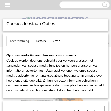
Cookies toestaan Opties
Inloggen
Registreren
UW WINKELWAGEN
Toestemming
Details
Over
Geen producten
(0)
Op deze website worden cookies gebruikt
Home
>
Snoeien en Zagen
>
Kettingzagen
>
Stihl
>
Benzine
Cookies worden door ons gebruikt voor verkeersanalyse, het
kettingzagen
>
Stihl MS 261 C-M VW
aanbieden van sociale media-functies en het personaliseren van
informatie en advertenties. Daarnaast verlenen we onze sociale
media-, advertentie- en analysepartners toegang tot informatie over
hoe u onze site gebruikt. Zij kunnen deze informatie gebruiken in
combinatie met andere gegevens die zij mogelijk hebben verzameld
door uw gebruik van hun diensten of die u hen hebt verstrekt.