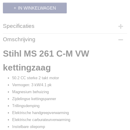
IN WINKELWAGEN
Specificaties
Productcode
Omschrijving
1141 200 0650
Productcode leverancier
Stihl MS 261 C-M VW
1141 200 0651
kettingzaag
50.2 CC sterke 2 takt motor
Vermogen: 3 kW/4.1 pk
Magnesium behuizing
Zijdelingse kettingspanner
Trillingsdemping
Elektrische handgreepverwarming
Elektrische carburateurverwarming
Instelbare oliepomp