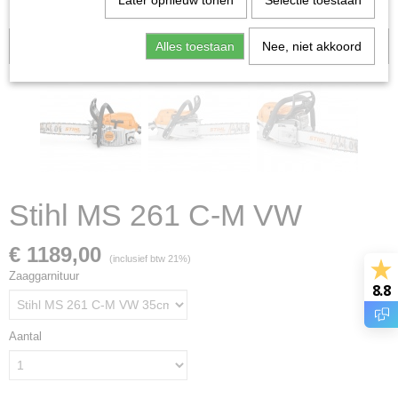
Later opnieuw tonen
Selectie toestaan
Alles toestaan
Voorraad: 0
Nee, niet akkoord
Stihl MS 261 C-M VW
€ 1189,00
(inclusief btw 21%)
Zaaggarnituur
8.8
Aantal