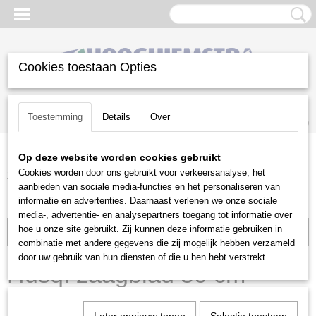
Cookies toestaan Opties
Inloggen
Registreren
UW WINKELWAGEN
Toestemming
Details
Over
Geen producten
(0)
Op deze website worden cookies gebruikt
Home
>
Snoeien en Zagen
>
Kettingzagen | toebehoren
>
Cookies worden door ons gebruikt voor verkeersanalyse, het
Zaagbladen
>
Husqvarna
>
Husq. zaagblad 50 cm 1.5mm 3/8"
aanbieden van sociale media-functies en het personaliseren van
informatie en advertenties. Daarnaast verlenen we onze sociale
media-, advertentie- en analysepartners toegang tot informatie over
hoe u onze site gebruikt. Zij kunnen deze informatie gebruiken in
Voorraad: 1
combinatie met andere gegevens die zij mogelijk hebben verzameld
door uw gebruik van hun diensten of die u hen hebt verstrekt.
Husq. zaagblad 50 cm
1.5mm 3/8"