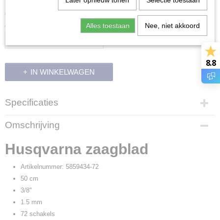
Later opnieuw tonen
Selectie toestaan
€ 65,70
€ 73,00
(inclusief btw 21%)
Aantal
Alles toestaan
Nee, niet akkoord
8.8
IN WINKELWAGEN
Specificaties
Productcode
Omschrijving
9926
Productcode leverancier
Husqvarna zaagblad
5859434-72
Artikelnummer: 5859434-72
50 cm
3/8"
1.5 mm
72 schakels