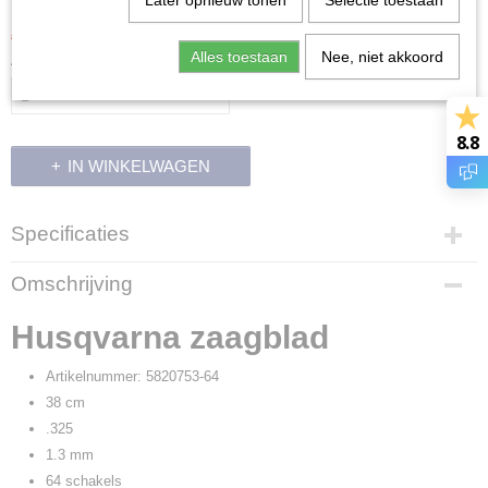
Later opnieuw tonen
Selectie toestaan
€ 56,70
€ 63,00
(inclusief btw 21%)
Alles toestaan
Nee, niet akkoord
Aantal
8.8
IN WINKELWAGEN
Specificaties
Productcode
Omschrijving
9568
Productcode leverancier
Husqvarna zaagblad
5820753-64
Artikelnummer: 5820753-64
38 cm
.325
1.3 mm
64 schakels