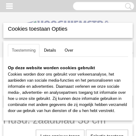
Cookies toestaan Opties
Inloggen
Registreren
UW WINKELWAGEN
Toestemming
Details
Over
Geen producten
(0)
Op deze website worden cookies gebruikt
Home
>
Snoeien en Zagen
>
Kettingzagen | toebehoren
>
Cookies worden door ons gebruikt voor verkeersanalyse, het
Zaagbladen
>
Husqvarna
>
Husq. zaagblad 38 cm 1.3mm .325
aanbieden van sociale media-functies en het personaliseren van
informatie en advertenties. Daarnaast verlenen we onze sociale
media-, advertentie- en analysepartners toegang tot informatie over
hoe u onze site gebruikt. Zij kunnen deze informatie gebruiken in
Voorraad: 3
combinatie met andere gegevens die zij mogelijk hebben verzameld
door uw gebruik van hun diensten of die u hen hebt verstrekt.
Husq. zaagblad 38 cm
1.3mm .325