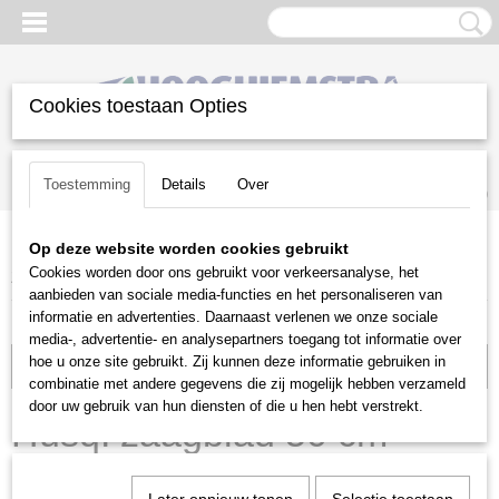
Cookies toestaan Opties
Inloggen
Registreren
UW WINKELWAGEN
Toestemming
Details
Over
Geen producten
(0)
Op deze website worden cookies gebruikt
Home
>
Snoeien en Zagen
>
Kettingzagen | toebehoren
>
Cookies worden door ons gebruikt voor verkeersanalyse, het
Zaagbladen
>
Husqvarna
>
Husq. zaagblad 50 cm 1.5mm 3/8"
aanbieden van sociale media-functies en het personaliseren van
informatie en advertenties. Daarnaast verlenen we onze sociale
media-, advertentie- en analysepartners toegang tot informatie over
hoe u onze site gebruikt. Zij kunnen deze informatie gebruiken in
Voorraad: 4
combinatie met andere gegevens die zij mogelijk hebben verzameld
door uw gebruik van hun diensten of die u hen hebt verstrekt.
Husq. zaagblad 50 cm
1.5mm 3/8"