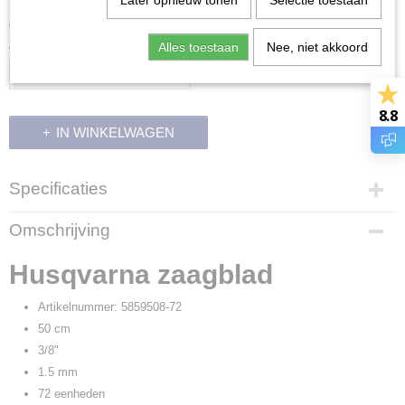
Later opnieuw tonen
Selectie toestaan
€ 65,70
€ 73,00
(inclusief btw 21%)
Aantal
Alles toestaan
Nee, niet akkoord
8.8
IN WINKELWAGEN
Specificaties
Productcode
Omschrijving
38639
Productcode leverancier
Husqvarna zaagblad
5859508-72
Artikelnummer: 5859508-72
50 cm
3/8"
1.5 mm
72 eenheden