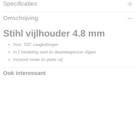
Specificaties
Productcode
Omschrijving
2229
EAN code
Stihl vijlhouder 4.8 mm
795711424244
Productcode leverancier
Voor .325'' zaagkettingen
5605 750 4304
In 1 handeling tand en dieptebegrenzer slijpen
Inclusief ronde en platte vijl
Ook interessant