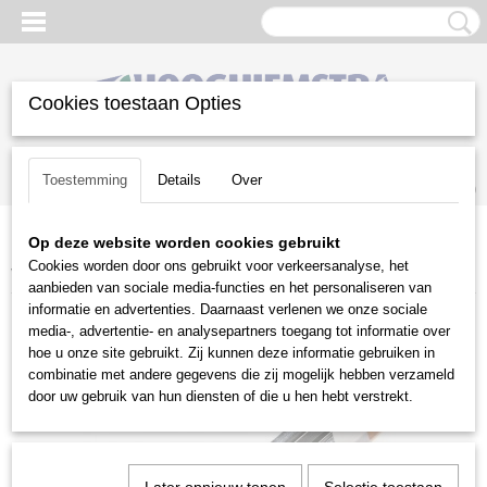
Cookies toestaan Opties
Inloggen
Registreren
UW WINKELWAGEN
Toestemming
Details
Over
Geen producten
(0)
Op deze website worden cookies gebruikt
Home
>
Snoeien en Zagen
>
Kettingzagen | toebehoren
>
Vijlen en
Cookies worden door ons gebruikt voor verkeersanalyse, het
vijlsets
>
Stihl
>
Vijlhouder 2in1 4.8 mm
aanbieden van sociale media-functies en het personaliseren van
informatie en advertenties. Daarnaast verlenen we onze sociale
media-, advertentie- en analysepartners toegang tot informatie over
hoe u onze site gebruikt. Zij kunnen deze informatie gebruiken in
combinatie met andere gegevens die zij mogelijk hebben verzameld
door uw gebruik van hun diensten of die u hen hebt verstrekt.