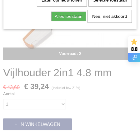
Later opnieuw tonen
Selectie toestaan
Alles toestaan
Nee, niet akkoord
8.8
Voorraad: 2
Vijlhouder 2in1 4.8 mm
€ 39,24
€ 43,60
(inclusief btw 21%)
Aantal
IN WINKELWAGEN