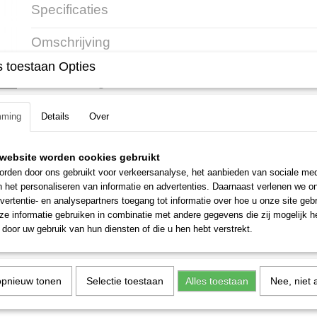
Specificaties
Productcode
43586
Omschrijving
EAN code
795711424237
Productcode leverancier
5605 750 4303
 toestaan Opties
Stihl vijlhouder 4.0 mm
Voor 3/8'' P zaagkettingen
mming
Details
Over
In 1 handeling tand en dieptebegrenzer slijpen
Inclusief ronde en platte vijl
website worden cookies gebruikt
rden door ons gebruikt voor verkeersanalyse, het aanbieden van sociale med
n het personaliseren van informatie en advertenties. Daarnaast verlenen we o
vertentie- en analysepartners toegang tot informatie over hoe u onze site gebru
e informatie gebruiken in combinatie met andere gegevens die zij mogelijk 
door uw gebruik van hun diensten of die u hen hebt verstrekt.
opnieuw tonen
Selectie toestaan
Alles toestaan
Nee, niet 