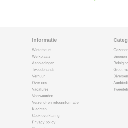
Informatie
Categ
Winterbeurt
Gazonon
Werkplaats
Snoeien
Aanbiedingen
Reinigin
Tweedehands
Groot ma
Verhuur
Diversen
Over ons
Aanbied
Vacatures
Tweedeh
Voorwaarden
Verzend- en retourinformatie
Klachten
Cookieverklaring
Privacy policy