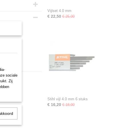
Vijlset 4.0 mm
€ 22,50
€ 25,00
ia-
nze sociale
ikt. Zij
hebben
Stihl vijl 4.0 mm 6 stuks
€ 16,20
€ 18,00
akkoord