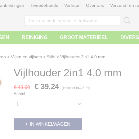
anbiedingen
Tweedehands
Verhuur
Over ons
Verzend- en re
GEN
REINIGING
GROOT MATERIEEL
DIVER
ren
>
Vijlen en vijlsets
>
Stihl
>
Vijlhouder 2in1 4.0 mm
Vijlhouder 2in1 4.0 mm
€ 39,24
€ 43,60
(inclusief btw 21%)
Aantal
IN WINKELWAGEN