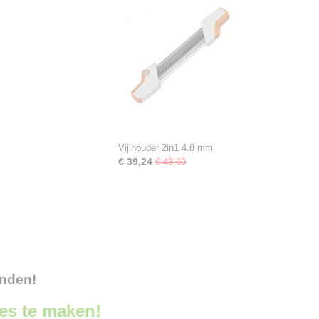
Vijlhouder 2in1 4.8 mm
€ 39,24
€ 43,60
onden!
ces te maken!