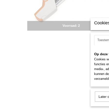
Cookies
Voorraad: 2
Toeste
Op deze 
Cookies wo
functies e
media-, ad
kunnen dez
verzameld 
Later 