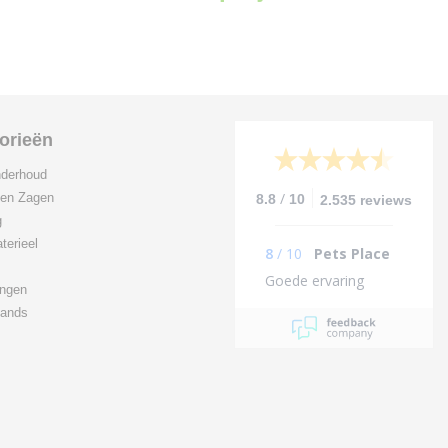
orieën
derhoud
/
 en Zagen
8.8
10
2.535 reviews
g
terieel
8
/
10
Pets Place
Goede ervaring
ingen
ands