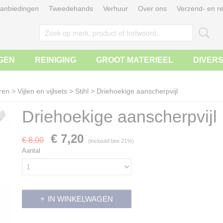
anbiedingen
Tweedehands
Verhuur
Over ons
Verzend- en re
GEN
REINIGING
GROOT MATERIEEL
DIVER
ren
>
Vijlen en vijlsets
>
Stihl
>
Driehoekige aanscherpvijl
Driehoekige aanscherpvijl
€ 7,20
€ 8,00
(inclusief btw 21%)
Aantal
IN WINKELWAGEN