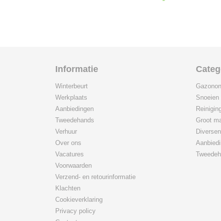
Informatie
Categ
Winterbeurt
Gazonon
Werkplaats
Snoeien
Aanbiedingen
Reinigin
Tweedehands
Groot ma
Verhuur
Diversen
Over ons
Aanbied
Vacatures
Tweedeh
Voorwaarden
Verzend- en retourinformatie
Klachten
Cookieverklaring
Privacy policy