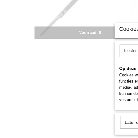
Cookies
Voorraad: 0
Toeste
Op deze 
Cookies wo
functies e
media-, ad
kunnen dez
verzameld 
Later 