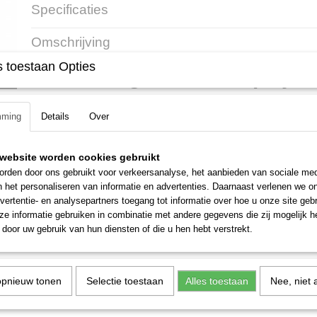
Specificaties
Productcode
19055-1
Omschrijving
Productcode leverancier
0811 421 8971
 toestaan Opties
Driehoekige aanscherpvijl
Artikelnummer: 0811 421 8971
mming
Details
Over
Om op FG 2 en FG 3 de dieptebegrenzer te bewerken en voor puntige
website worden cookies gebruikt
rden door ons gebruikt voor verkeersanalyse, het aanbieden van sociale med
n het personaliseren van informatie en advertenties. Daarnaast verlenen we o
vertentie- en analysepartners toegang tot informatie over hoe u onze site gebru
e informatie gebruiken in combinatie met andere gegevens die zij mogelijk 
door uw gebruik van hun diensten of die u hen hebt verstrekt.
opnieuw tonen
Selectie toestaan
Alles toestaan
Nee, niet 