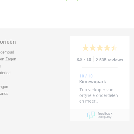
orieën
derhoud
/
 en Zagen
8.8
10
2.535 reviews
g
terieel
10
/
10
Kimewopark
ingen
Top verkoper van
ands
orginele onderdelen
en meer...