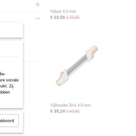
Vijlset 4.0 mm
€ 22,50
€ 25,00
 zaagbladen.
ia-
nze sociale
ikt. Zij
hebben
Vijlhouder 2in1 4.0 mm
€ 39,24
€ 43,60
akkoord