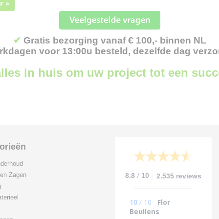
r »
✔
Gratis bezorging vanaf € 100,- binnen NL
kdagen voor 13:00u besteld, dezelfde dag verz
lles in huis om uw project tot een suc
orieën
derhoud
/
 en Zagen
8.8
10
2.535 reviews
g
terieel
10
/
10
Flor
Beullens