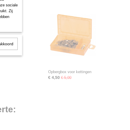
nze sociale
ikt. Zij
hebben
akkoord
Opbergbox voor kettingen
€ 4,50
€ 5,00
rte: