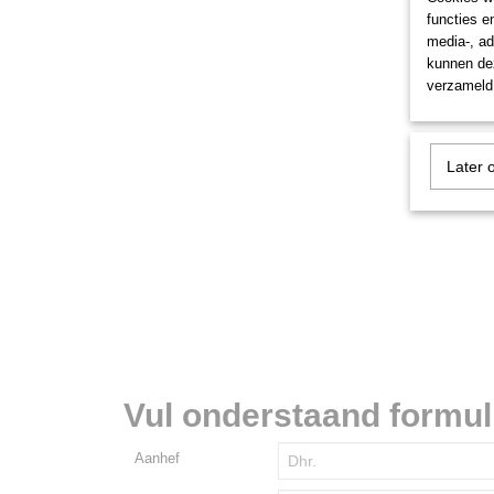
functies e
media-, ad
kunnen dez
verzameld 
Later 
Vul onderstaand formulie
Aanhef