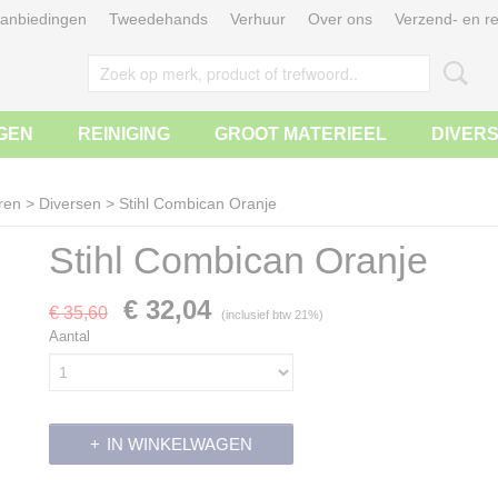
anbiedingen
Tweedehands
Verhuur
Over ons
Verzend- en re
GEN
REINIGING
GROOT MATERIEEL
DIVER
ren
>
Diversen
>
Stihl Combican Oranje
Stihl Combican Oranje
€ 32,04
€ 35,60
(inclusief btw 21%)
Aantal
IN WINKELWAGEN