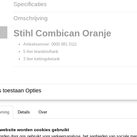
Specificaties
Productcode
29404
Omschrijving
Productcode leverancier
0000 881 0111
Stihl Combican Oranje
Artikelnummer: 0000 881 0111
5 liter brandstoftank
3 liter kettingolietank
 toestaan Opties
mming
Details
Over
website worden cookies gebruikt
rden door ons gebruikt voor verkeersanalyse, het aanbieden van sociale med