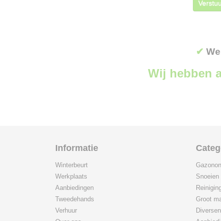
Verstuu
✔
Wer
Wij hebben a
Informatie
Categ
Winterbeurt
Gazonon
Werkplaats
Snoeien
Aanbiedingen
Reinigin
Tweedehands
Groot ma
Verhuur
Diversen