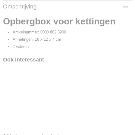
Productcode
Omschrijving
15488
Productcode leverancier
Opbergbox voor kettingen
0000 882 5900
Artikelnummer: 0000 882 5900
Afmetingen: 18 x 12 x 4 cm
2 vakken
Ook interessant