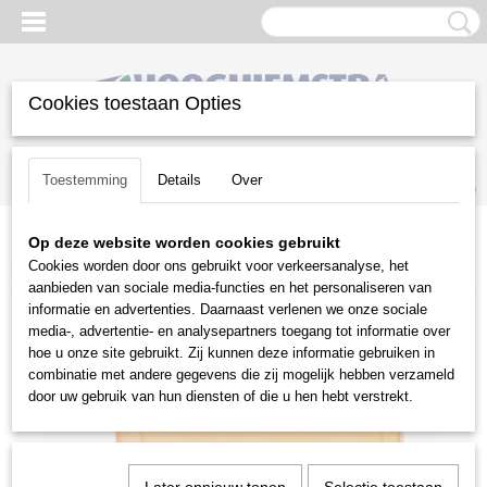
Cookies toestaan Opties
Inloggen
Registreren
UW WINKELWAGEN
Toestemming
Details
Over
Geen producten
(0)
Op deze website worden cookies gebruikt
Home
>
Snoeien en Zagen
>
Kettingzagen | toebehoren
>
Diversen
Cookies worden door ons gebruikt voor verkeersanalyse, het
>
Opbergbox voor kettingen
aanbieden van sociale media-functies en het personaliseren van
informatie en advertenties. Daarnaast verlenen we onze sociale
media-, advertentie- en analysepartners toegang tot informatie over
hoe u onze site gebruikt. Zij kunnen deze informatie gebruiken in
combinatie met andere gegevens die zij mogelijk hebben verzameld
door uw gebruik van hun diensten of die u hen hebt verstrekt.