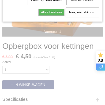
Later opnieuw tonen
Selectie toestaan
Alles toestaan
Nee, niet akkoord
Voorraad: 1
Opbergbox voor kettingen
€ 4,50
€ 5,00
(inclusief btw 21%)
8.8
Aantal
IN WINKELWAGEN
Specificaties