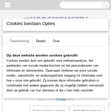
Cookies toestaan Opties
Inloggen
Registreren
UW WINKELWAGEN
Toestemming
Details
Over
Geen producten
(0)
Op deze website worden cookies gebruikt
Home
>
Snoeien en Zagen
>
Kettingzagen | toebehoren
>
Diversen
Cookies worden door ons gebruikt voor verkeersanalyse, het
>
Schenktuit voor kettingolie
aanbieden van sociale media-functies en het personaliseren van
informatie en advertenties. Daarnaast verlenen we onze sociale
media-, advertentie- en analysepartners toegang tot informatie over
hoe u onze site gebruikt. Zij kunnen deze informatie gebruiken in
combinatie met andere gegevens die zij mogelijk hebben verzameld
door uw gebruik van hun diensten of die u hen hebt verstrekt.