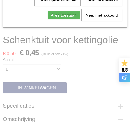
Later opnieuw tonen
Selectie toestaan
Alles toestaan
Nee, niet akkoord
Voorraad: 1
Schenktuit voor kettingolie
€ 0,45
€ 0,50
(inclusief btw 21%)
Aantal
8.8
IN WINKELWAGEN
Specificaties
Productcode
Omschrijving
12924
Productcode leverancier