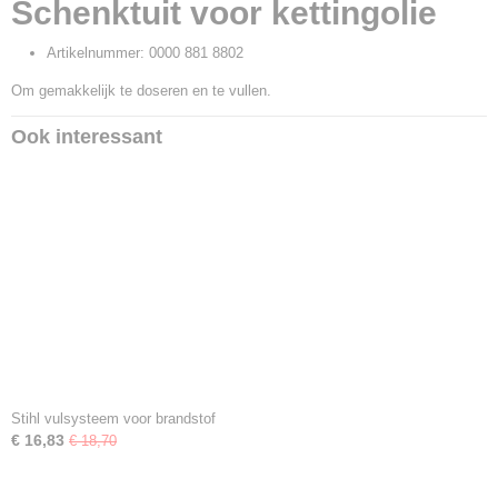
Schenktuit voor kettingolie
0000 881 8802
Artikelnummer: 0000 881 8802
Om gemakkelijk te doseren en te vullen.
Ook interessant
Stihl vulsysteem voor brandstof
€ 16,83
€ 18,70