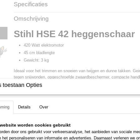
Specificaties
Productcode
700129
Omschrijving
Productcode leverancier
4818 011 3520
Stihl HSE 42 heggenschaar
420 Watt elektromotor
45 cm bladlengte
Gewicht: 3 kg
Ideaal voor het trimmen en snoeien van twijgen en dunne takken. Ge
tegen snijwonden, opgeschroefde zwaardbeschermer, compacte hand
mechanische messenrem, éénzijdig geslepen messen.
 toestaan Opties
mming
Details
Over
website worden cookies gebruikt
rden door ons gebruikt voor verkeersanalyse, het aanbieden van sociale med
n het personaliseren van informatie en advertenties. Daarnaast verlenen we o