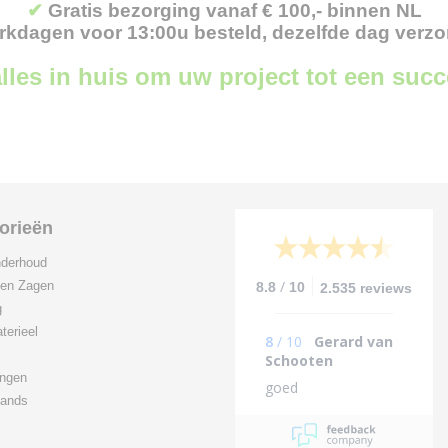
✔
Gratis bezorging vanaf € 100,- binnen NL
kdagen voor 13:00u besteld, dezelfde dag verz
lles in huis om uw project tot een suc
orieën
derhoud
/
 en Zagen
8.8
10
2.535 reviews
g
terieel
8
/
10
Gerard van
Schooten
ingen
goed
ands