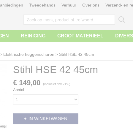
anbiedingen
Tweedehands
Verhuur
Over ons
Verzend- en re
GEN
REINIGING
GROOT MATERIEEL
DIVER
>
Elektrische heggenscharen
>
Stihl HSE 42 45cm
Stihl HSE 42 45cm
€ 149,00
(inclusief btw 21%)
Aantal
IN WINKELWAGEN