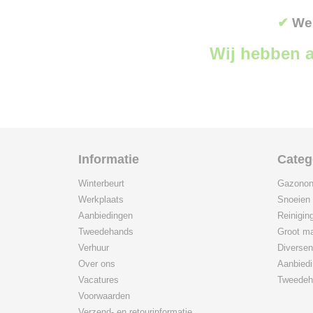
✔
Wer
Wij hebben a
Informatie
Categ
Winterbeurt
Gazonon
Werkplaats
Snoeien
Aanbiedingen
Reinigin
Tweedehands
Groot ma
Verhuur
Diversen
Over ons
Aanbied
Vacatures
Tweedeh
Voorwaarden
Verzend- en retourinformatie