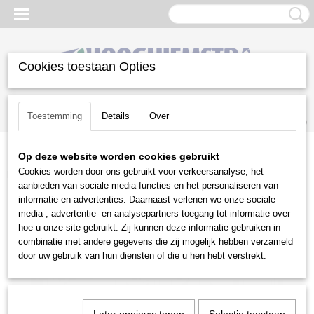
Cookies toestaan Opties
Inloggen
Registreren
UW WINKELWAGEN
Toestemming
Details
Over
Geen producten
(0)
Op deze website worden cookies gebruikt
Home
>
Snoeien en Zagen
>
Heggenscharen
>
Stihl
>
Elektrische
Cookies worden door ons gebruikt voor verkeersanalyse, het
heggenscharen
>
Stihl HSE 52 50cm
aanbieden van sociale media-functies en het personaliseren van
informatie en advertenties. Daarnaast verlenen we onze sociale
media-, advertentie- en analysepartners toegang tot informatie over
hoe u onze site gebruikt. Zij kunnen deze informatie gebruiken in
combinatie met andere gegevens die zij mogelijk hebben verzameld
door uw gebruik van hun diensten of die u hen hebt verstrekt.