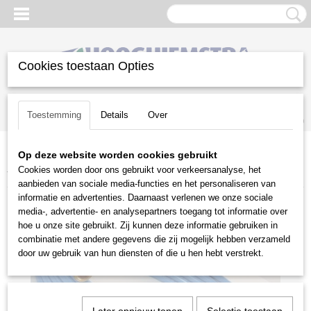
Cookies toestaan Opties
Inloggen
Registreren
UW WINKELWAGEN
Toestemming
Details
Over
Geen producten
(0)
Op deze website worden cookies gebruikt
Home
>
Reiniging
>
Hogedrukreinigers
>
Toebehoren
>
Kranzle
Cookies worden door ons gebruikt voor verkeersanalyse, het
toebehoren
>
Kranzle rioolslang 15 meter
aanbieden van sociale media-functies en het personaliseren van
informatie en advertenties. Daarnaast verlenen we onze sociale
media-, advertentie- en analysepartners toegang tot informatie over
hoe u onze site gebruikt. Zij kunnen deze informatie gebruiken in
combinatie met andere gegevens die zij mogelijk hebben verzameld
door uw gebruik van hun diensten of die u hen hebt verstrekt.