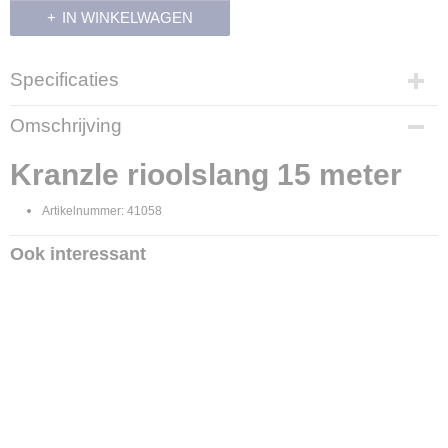
IN WINKELWAGEN
Specificaties
Productcode
Omschrijving
36564
Kranzle rioolslang 15 meter
Artikelnummer: 41058
Ook interessant