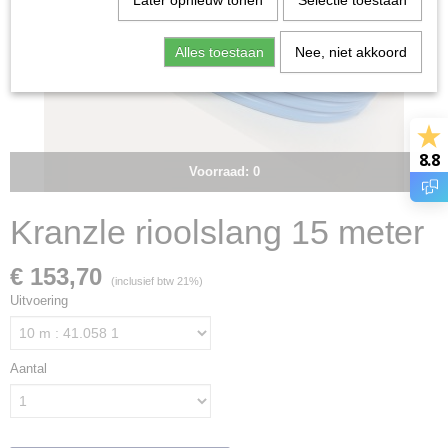
Later opnieuw tonen
Selectie toestaan
Alles toestaan
Nee, niet akkoord
8.8
Voorraad: 0
Kranzle rioolslang 15 meter
€ 153,70
(inclusief btw 21%)
Uitvoering
Aantal