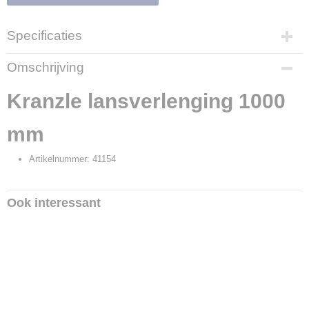
Specificaties
Productcode
Omschrijving
14887
Productcode leverancier
Kranzle lansverlenging 1000
06001241154
mm
Artikelnummer: 41154
Ook interessant