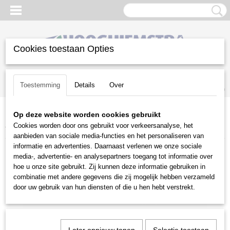
Cookies toestaan Opties
Inloggen
Registreren
UW WINKELWAGEN
Toestemming
Details
Over
Geen producten
(0)
Op deze website worden cookies gebruikt
Home
>
Reiniging
>
Hogedrukreinigers
>
Toebehoren
>
Kranzle
Cookies worden door ons gebruikt voor verkeersanalyse, het
toebehoren
>
Kranzle lansverlenging 1000 mm
aanbieden van sociale media-functies en het personaliseren van
informatie en advertenties. Daarnaast verlenen we onze sociale
media-, advertentie- en analysepartners toegang tot informatie over
hoe u onze site gebruikt. Zij kunnen deze informatie gebruiken in
combinatie met andere gegevens die zij mogelijk hebben verzameld
door uw gebruik van hun diensten of die u hen hebt verstrekt.