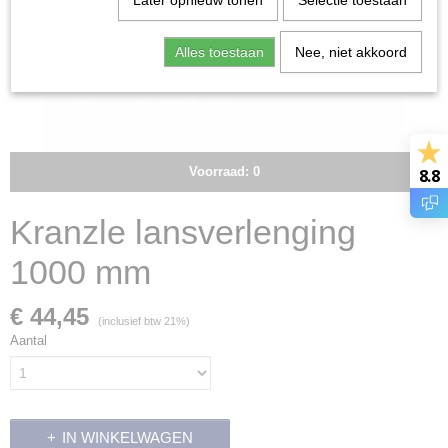
Later opnieuw tonen
Selectie toestaan
Alles toestaan
Nee, niet akkoord
Voorraad: 0
8.8
Kranzle lansverlenging
1000 mm
€ 44,45
(inclusief btw 21%)
Aantal
IN WINKELWAGEN