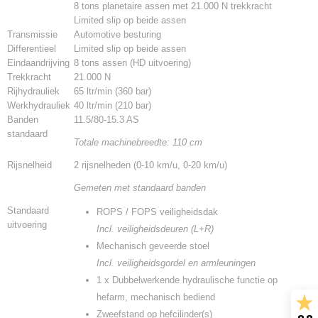
8 tons planetaire assen met 21.000 N trekkracht
Limited slip op beide assen
Transmissie
Automotive besturing
Differentieel
Limited slip op beide assen
Eindaandrijving
8 tons assen (HD uitvoering)
Trekkracht
21.000 N
Rijhydrauliek
65 ltr/min (360 bar)
Werkhydrauliek
40 ltr/min (210 bar)
Banden
11.5/80-15.3 AS
standaard
Totale machinebreedte: 110 cm
Rijsnelheid
2 rijsnelheden (0-10 km/u, 0-20 km/u)
Gemeten met standaard banden
Standaard
ROPS / FOPS veiligheidsdak
uitvoering
Incl. veiligheidsdeuren (L+R)
Mechanisch geveerde stoel
Incl. veiligheidsgordel en armleuningen
1 x Dubbelwerkende hydraulische functie op
hefarm, mechanisch bediend
Zweefstand op hefcilinder(s)