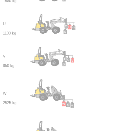
1580 kg
U
1100 kg
V
850 kg
W
2525 kg