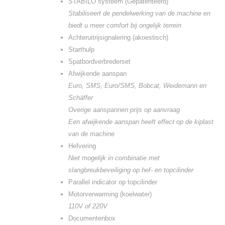
STABILO systeem (Gepatenteerd)
Stabiliseert de pendelwerking van de machine en
biedt u meer comfort bij ongelijk terrein
Achteruitrijsignalering (akoestisch)
Starthulp
Spatbordverbrederset
Afwijkende aanspan
Euro, SMS, Euro/SMS, Bobcat, Weidemann en
Schäffer
Overige aanspannen prijs op aanvraag
Een afwijkende aanspan heeft effect op de kiplast
van de machine
Hefvering
Niet mogelijk in combinatie met
slangbreukbeveiliging op hef- en topcilinder
Parallel indicator op topcilinder
Motorverwarming (koelwater)
110V of 220V
Documentenbox