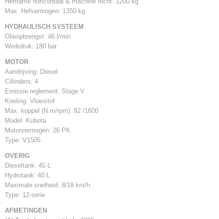
Hefframe horizontaal & machine recht: 1200 kg
Max. Hefvermogen: 1350 kg
HYDRAULISCH SYSTEEM
Olieopbrengst: 46 l/min
Werkdruk: 180 bar
MOTOR
Aandrijving: Diesel
Cillinders: 4
Emissie reglement: Stage V
Koeling: Vloeistof
Max. koppel (N.m/rpm): 92 /1600
Model: Kubota
Motorvermogen: 26 PK
Type: V1505
OVERIG
Dieseltank: 45 L
Hydrotank: 40 L
Maximale snelheid: 8/18 km/h
Type: 12-serie
AFMETINGEN