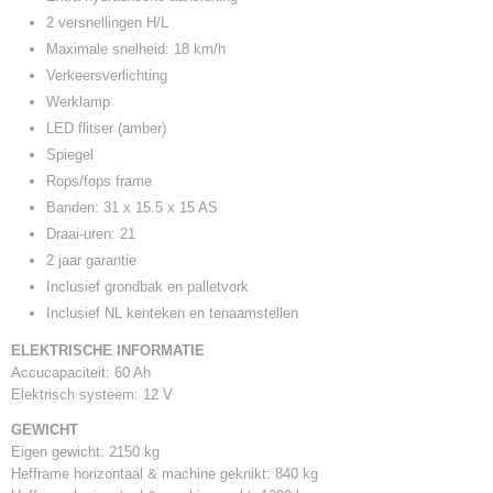
2 versnellingen H/L
Maximale snelheid: 18 km/h
Verkeersverlichting
Werklamp
LED flitser (amber)
Spiegel
Rops/fops frame
Banden: 31 x 15.5 x 15 AS
Draai-uren: 21
2 jaar garantie
Inclusief grondbak en palletvork
Inclusief NL kenteken en tenaamstellen
ELEKTRISCHE INFORMATIE
Accucapaciteit: 60 Ah
Elektrisch systeem: 12 V
GEWICHT
Eigen gewicht: 2150 kg
Hefframe horizontaal & machine geknikt: 840 kg