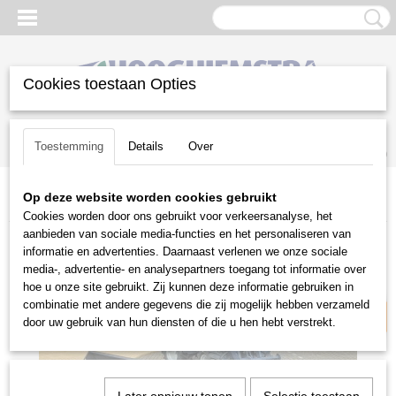
Cookies toestaan Opties
Inloggen
Registreren
UW WINKELWAGEN
Toestemming
Details
Over
Geen producten
(0)
Op deze website worden cookies gebruikt
Home
>
Groot materieel
>
Knikladers
>
Eurotrac W12 S
Cookies worden door ons gebruikt voor verkeersanalyse, het
aanbieden van sociale media-functies en het personaliseren van
informatie en advertenties. Daarnaast verlenen we onze sociale
Excl. btw
media-, advertentie- en analysepartners toegang tot informatie over
hoe u onze site gebruikt. Zij kunnen deze informatie gebruiken in
combinatie met andere gegevens die zij mogelijk hebben verzameld
door uw gebruik van hun diensten of die u hen hebt verstrekt.