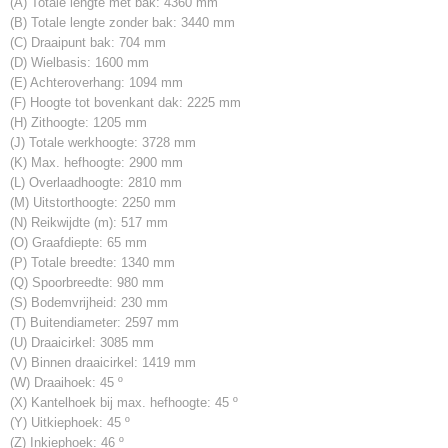
(A) Totale lengte met bak: 4360 mm
(B) Totale lengte zonder bak: 3440 mm
(C) Draaipunt bak: 704 mm
(D) Wielbasis: 1600 mm
(E) Achteroverhang: 1094 mm
(F) Hoogte tot bovenkant dak: 2225 mm
(H) Zithoogte: 1205 mm
(J) Totale werkhoogte: 3728 mm
(K) Max. hefhoogte: 2900 mm
(L) Overlaadhoogte: 2810 mm
(M) Uitstorthoogte: 2250 mm
(N) Reikwijdte (m): 517 mm
(O) Graafdiepte: 65 mm
(P) Totale breedte: 1340 mm
(Q) Spoorbreedte: 980 mm
(S) Bodemvrijheid: 230 mm
(T) Buitendiameter: 2597 mm
(U) Draaicirkel: 3085 mm
(V) Binnen draaicirkel: 1419 mm
(W) Draaihoek: 45 º
(X) Kantelhoek bij max. hefhoogte: 45 º
(Y) Uitkiephoek: 45 º
(Z) Inkiephoek: 46 º