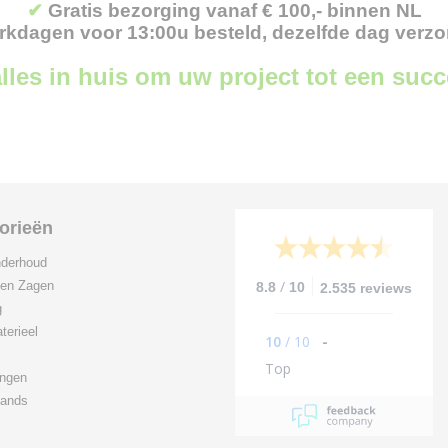
✔
Gratis bezorging vanaf € 100,- binnen NL
kdagen voor 13:00u besteld, dezelfde dag verz
lles in huis om uw project tot een suc
orieën
derhoud
/
 en Zagen
8.8
10
2.535 reviews
g
terieel
10
/
10
-
Top
ingen
ands