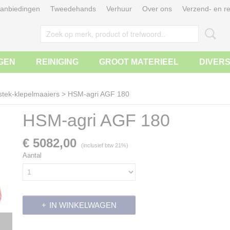
anbiedingen
Tweedehands
Verhuur
Over ons
Verzend- en re
GEN
REINIGING
GROOT MATERIEEL
DIVER
stek-klepelmaaiers
>
HSM-agri AGF 180
HSM-agri AGF 180
€ 5082,00
(inclusief btw 21%)
Aantal
IN WINKELWAGEN