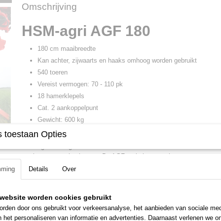
Omschrijving
HSM-agri AGF 180
180 cm maaibreedte
Kan achter, zijwaarts en haaks omhoog worden gebruikt
540 toeren
Vereist vermogen: 70 - 110 pk
18 hamerklepels
Cat. 2 aankoppelpunt
Gewicht: 600 kg
 toestaan Opties
Deze HSM-agri AGF maaier kan zowel achter de tractor als zijwaarts 
omhoog worden gebruikt. Daarom is de maaier ideaal voor het maaien 
wegbermen en slootkanten. De AGF-serie is gemaakt voor tractoren v
Uitgevoerd met Cat 2. aankoppelpunt en extra brede hamerklepels. D
mming
Details
Over
aandrijfpot aan de buitenzijde kan men nog verder in talud maaien.
Wordt compleet met aftakas geleverd.
website worden cookies gebruikt
rden door ons gebruikt voor verkeersanalyse, het aanbieden van sociale med
n het personaliseren van informatie en advertenties. Daarnaast verlenen we o