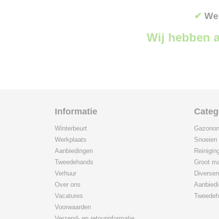
✔
Wer
Wij hebben a
Informatie
Categ
Winterbeurt
Gazonon
Werkplaats
Snoeien
Aanbiedingen
Reinigin
Tweedehands
Groot ma
Verhuur
Diversen
Over ons
Aanbied
Vacatures
Tweedeh
Voorwaarden
Verzend- en retourinformatie