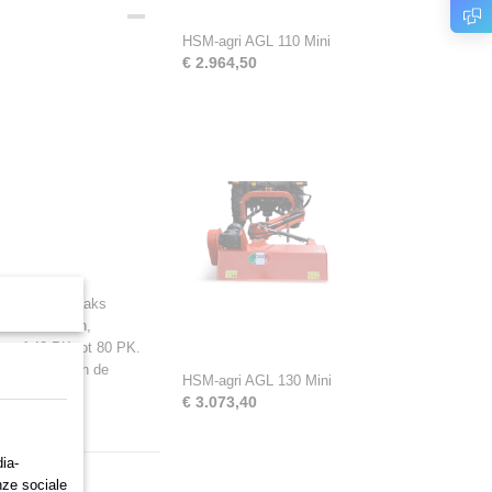
HSM-agri AGL 110 Mini
€ 2.964,50
in talud en haaks
van: struiken,
anaf 40 PK tot 80 PK.
oor middel van de
HSM-agri AGL 130 Mini
€ 3.073,40
ia-
nze sociale