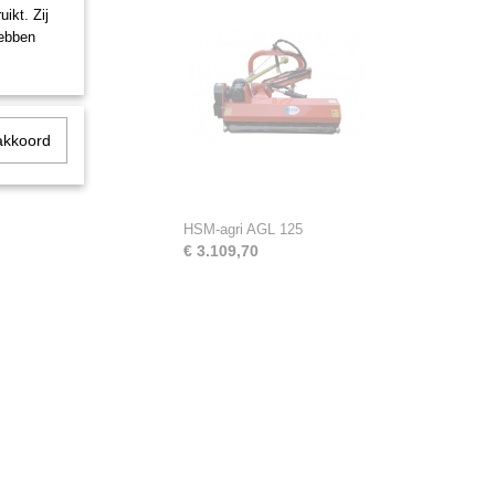
ikt. Zij
hebben
akkoord
HSM-agri AGL 125
€ 3.109,70