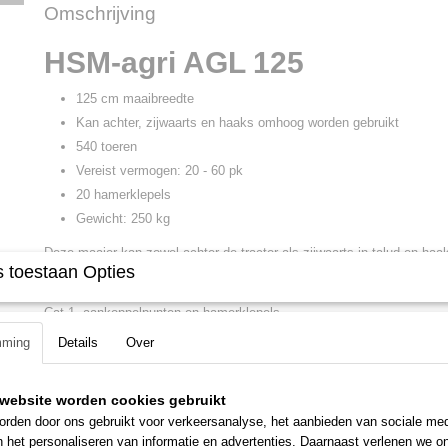
Omschrijving
HSM-agri AGL 125
125 cm maaibreedte
Kan achter, zijwaarts en haaks omhoog worden gebruikt
540 toeren
Vereist vermogen: 20 - 60 pk
20 hamerklepels
Gewicht: 250 kg
Deze maaier kan zowel achter de tractor als zijwaarts in talud en h
 toestaan Opties
gebruikt. Deze Boxer maaier is ideaal voor het maaien van: struiken
slootkanten. De AGL-serie is gemaakt voor tractoren vanaf 20 PK tot
Cat 1. aankoppelpunten en hamerklepels.
mming
Details
Over
Wordt compleet met aftakas geleverd.
website worden cookies gebruikt
rden door ons gebruikt voor verkeersanalyse, het aanbieden van sociale med
n het personaliseren van informatie en advertenties. Daarnaast verlenen we o