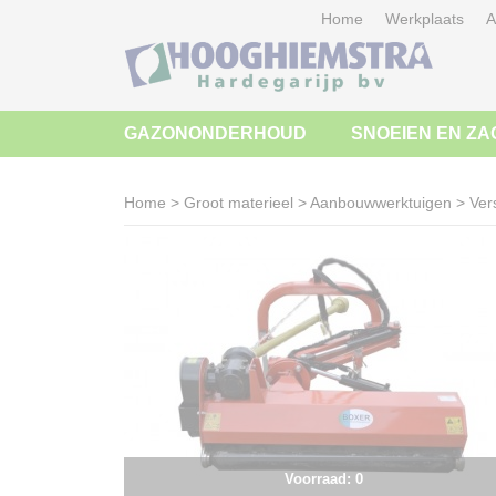
Home
Werkplaats
A
GAZONONDERHOUD
SNOEIEN EN ZA
Home
>
Groot materieel
>
Aanbouwwerktuigen
>
Ver
Voorraad: 0