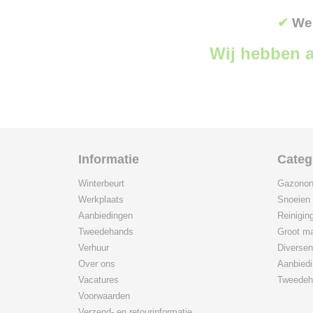
✔
Wer
Wij hebben a
Informatie
Categ
Winterbeurt
Gazonon
Werkplaats
Snoeien
Aanbiedingen
Reinigin
Tweedehands
Groot ma
Verhuur
Diversen
Over ons
Aanbied
Vacatures
Tweedeh
Voorwaarden
Verzend- en retourinformatie