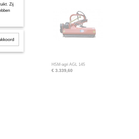
ikt. Zij
hebben
akkoord
HSM-agri AGL 145
€ 3.339,60