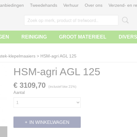
anbiedingen
Tweedehands
Verhuur
Over ons
Verzend- en re
GEN
REINIGING
GROOT MATERIEEL
DIVER
stek-klepelmaaiers
>
HSM-agri AGL 125
HSM-agri AGL 125
€ 3109,70
(inclusief btw 21%)
Aantal
IN WINKELWAGEN