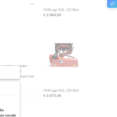
HSM-agri AGL 110 Mini
€ 2.964,50
aaks omhoog worden
, wegbermen en
 60 PK. Uitgevoerd met
HSM-agri AGL 130 Mini
€ 3.073,40
ia-
nze sociale