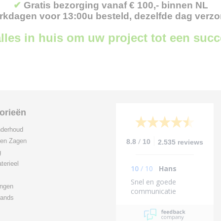
✔
Gratis bezorging vanaf € 100,- binnen NL
kdagen voor 13:00u besteld, dezelfde dag verz
lles in huis om uw project tot een suc
orieën
derhoud
/
 en Zagen
8.8
10
2.535 reviews
g
terieel
10
/
10
Hans
Snel en goede
ingen
communicatie
ands