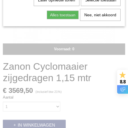
Later opnieuw tonen
Selectie toestaan
Alles toestaan
Nee, niet akkoord
Voorraad: 0
Zanon Cyclomaaier
zijgedragen 1,15 mtr
8.8
€ 3569,50
(inclusief btw 21%)
Aantal
IN WINKELWAGEN