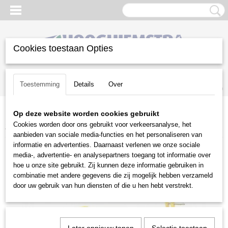
Cookies toestaan Opties
Inloggen
Registreren
UW WINKELWAGEN
Toestemming
Details
Over
Geen producten
(0)
Op deze website worden cookies gebruikt
Home
>
Groot materieel
>
Aanbouwwerktuigen
>
Cyclomaaiers
>
Cookies worden door ons gebruikt voor verkeersanalyse, het
Zanon Cyclomaaier zijgedragen 1,15 mtr
aanbieden van sociale media-functies en het personaliseren van
informatie en advertenties. Daarnaast verlenen we onze sociale
media-, advertentie- en analysepartners toegang tot informatie over
hoe u onze site gebruikt. Zij kunnen deze informatie gebruiken in
combinatie met andere gegevens die zij mogelijk hebben verzameld
door uw gebruik van hun diensten of die u hen hebt verstrekt.