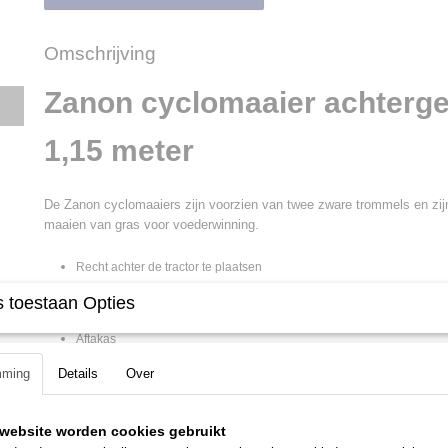
Omschrijving
Zanon cyclomaaier achterg
1,15 meter
De Zanon cyclomaaiers zijn voorzien van twee zware trommels en zijn
maaien van gras voor voederwinning.
Recht achter de tractor te plaatsen
Overbrenging langs aftakas en tandwielkast in
oliebad
 toestaan Opties
Speciaal voor compacttractoren van 18 tot 40 pk
Aftakas
mming
Details
Over
website worden cookies gebruikt