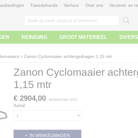
anbiedingen
Tweedehands
Verhuur
Over ons
Verzend- en re
GEN
REINIGING
GROOT MATERIEEL
DIVER
lomaaiers
>
Zanon Cyclomaaier achtergedragen 1,15 mtr
Zanon Cyclomaaier achte
1,15 mtr
€ 2904,00
(inclusief btw 21%)
Aantal
IN WINKELWAGEN