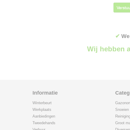
Verstuu
✔
Wer
Wij hebben a
Informatie
Categ
Winterbeurt
Gazonon
Werkplaats
Snoeien
Aanbiedingen
Reinigin
Tweedehands
Groot ma
Verhuur
Diversen