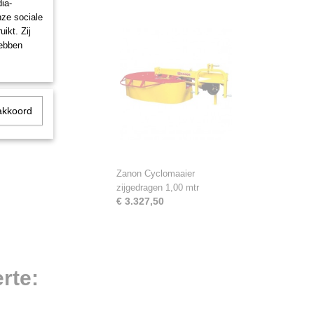
ia-
nze sociale
ikt. Zij
hebben
akkoord
Zanon Cyclomaaier
zijgedragen 1,00 mtr
€ 3.327,50
rte: