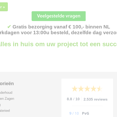
r »
✔
Gratis bezorging vanaf € 100,- binnen NL
kdagen voor 13:00u besteld, dezelfde dag verz
lles in huis om uw project tot een suc
orieën
derhoud
/
 en Zagen
8.8
10
2.535 reviews
g
terieel
9
/
10
PvG