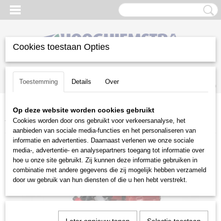
Cookies toestaan Opties
Inloggen
Registreren
UW WINKELWAGEN
Toestemming
Details
Over
Geen producten
(0)
Op deze website worden cookies gebruikt
Home
>
Gazononderhoud
>
Zitmaaiers
>
Frontmaaiers
>
Toro
>
Cookies worden door ons gebruikt voor verkeersanalyse, het
Toro Groundsmaster 5900 (31598)
aanbieden van sociale media-functies en het personaliseren van
informatie en advertenties. Daarnaast verlenen we onze sociale
media-, advertentie- en analysepartners toegang tot informatie over
hoe u onze site gebruikt. Zij kunnen deze informatie gebruiken in
combinatie met andere gegevens die zij mogelijk hebben verzameld
door uw gebruik van hun diensten of die u hen hebt verstrekt.