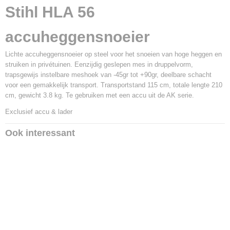
Productcode leverancier
Stihl HLA 56
HA01 011 2910
accuheggensnoeier
Lichte accuheggensnoeier op steel voor het snoeien van hoge heggen en
struiken in privétuinen. Eenzijdig geslepen mes in druppelvorm,
trapsgewijs instelbare meshoek van -45gr tot +90gr, deelbare schacht
voor een gemakkelijk transport. Transportstand 115 cm, totale lengte 210
cm, gewicht 3.8 kg. Te gebruiken met een accu uit de AK serie.
Exclusief accu & lader
Ook interessant