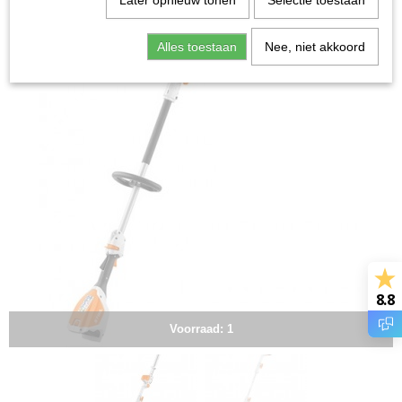
Later opnieuw tonen
Selectie toestaan
Alles toestaan
Nee, niet akkoord
8.8
Voorraad: 1