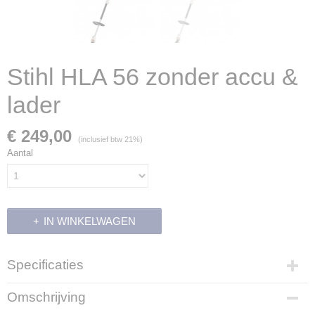
Stihl HLA 56 zonder accu &
lader
€ 249,00
(inclusief btw 21%)
Aantal
IN WINKELWAGEN
Specificaties
Productcode
Omschrijving
700269