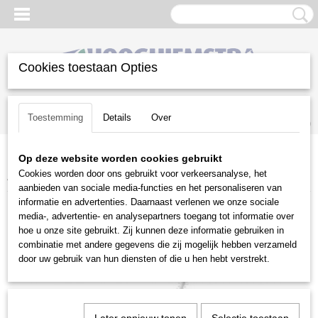
Cookies toestaan Opties
Inloggen
Registreren
UW WINKELWAGEN
Toestemming
Details
Over
Geen producten
(0)
Op deze website worden cookies gebruikt
Home
>
Gazononderhoud
>
Stihl accu programma
>
Cookies worden door ons gebruikt voor verkeersanalyse, het
Accuheggensnoeiers
>
Stihl HLA 56 zonder accu & lader
aanbieden van sociale media-functies en het personaliseren van
informatie en advertenties. Daarnaast verlenen we onze sociale
media-, advertentie- en analysepartners toegang tot informatie over
hoe u onze site gebruikt. Zij kunnen deze informatie gebruiken in
combinatie met andere gegevens die zij mogelijk hebben verzameld
door uw gebruik van hun diensten of die u hen hebt verstrekt.