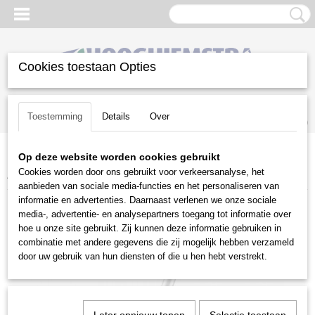
Cookies toestaan Opties
Inloggen
Registreren
UW WINKELWAGEN
Toestemming
Details
Over
Geen producten
(0)
Op deze website worden cookies gebruikt
Home
>
Gazononderhoud
>
Stihl accu programma
>
Cookies worden door ons gebruikt voor verkeersanalyse, het
Accuheggensnoeiers
>
Steelverlengstuk HLA 56
aanbieden van sociale media-functies en het personaliseren van
informatie en advertenties. Daarnaast verlenen we onze sociale
media-, advertentie- en analysepartners toegang tot informatie over
hoe u onze site gebruikt. Zij kunnen deze informatie gebruiken in
combinatie met andere gegevens die zij mogelijk hebben verzameld
door uw gebruik van hun diensten of die u hen hebt verstrekt.