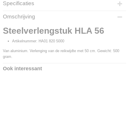
Specificaties
Productcode
Omschrijving
19225
Productcode leverancier
Steelverlengstuk HLA 56
HA01 820 5000
Artikelnummer: HA01 820 5000
Van aluminium. Verlenging van de reikwijdte met 50 cm. Gewicht: 500
gram.
Ook interessant