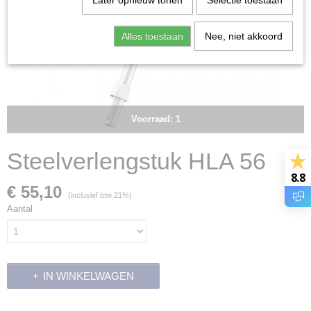
Later opnieuw tonen
Selectie toestaan
Alles toestaan
Nee, niet akkoord
Voorraad: 1
Steelverlengstuk HLA 56
8.8
€ 55,10
(inclusief btw 21%)
Aantal
IN WINKELWAGEN