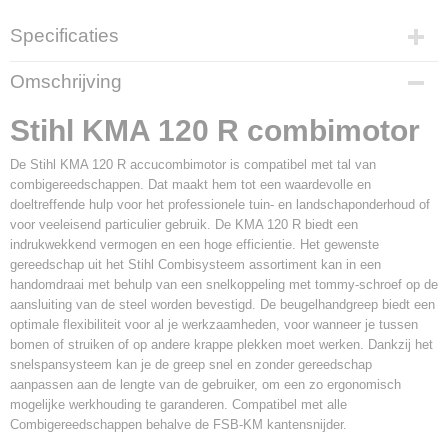
Specificaties
Productcode
Omschrijving
700284
Productcode leverancier
Stihl KMA 120 R combimotor
FA08 011 6820
De Stihl KMA 120 R accucombimotor is compatibel met tal van
combigereedschappen. Dat maakt hem tot een waardevolle en
doeltreffende hulp voor het professionele tuin- en landschaponderhoud of
voor veeleisend particulier gebruik. De KMA 120 R biedt een
indrukwekkend vermogen en een hoge efficientie. Het gewenste
gereedschap uit het Stihl Combisysteem assortiment kan in een
handomdraai met behulp van een snelkoppeling met tommy-schroef op de
aansluiting van de steel worden bevestigd. De beugelhandgreep biedt een
optimale flexibiliteit voor al je werkzaamheden, voor wanneer je tussen
bomen of struiken of op andere krappe plekken moet werken. Dankzij het
snelspansysteem kan je de greep snel en zonder gereedschap
aanpassen aan de lengte van de gebruiker, om een zo ergonomisch
mogelijke werkhouding te garanderen. Compatibel met alle
Combigereedschappen behalve de FSB-KM kantensnijder.