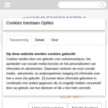
Cookies toestaan Opties
Inloggen
Registreren
UW WINKELWAGEN
Toestemming
Details
Over
Geen producten
(0)
Op deze website worden cookies gebruikt
Home
>
Gazononderhoud
>
Stihl accu programma
>
Cookies worden door ons gebruikt voor verkeersanalyse, het
Accucombimotoren
>
Stihl KMA 120 R combimotor
aanbieden van sociale media-functies en het personaliseren van
informatie en advertenties. Daarnaast verlenen we onze sociale
AP-Systeem
media-, advertentie- en analysepartners toegang tot informatie over
hoe u onze site gebruikt. Zij kunnen deze informatie gebruiken in
combinatie met andere gegevens die zij mogelijk hebben verzameld
door uw gebruik van hun diensten of die u hen hebt verstrekt.