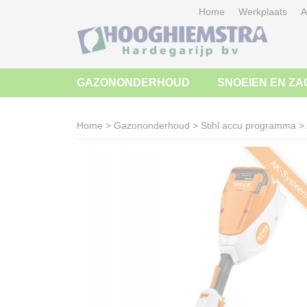
Home
Werkplaats
A
GAZONONDERHOUD
SNOEIEN EN ZA
Home
>
Gazononderhoud
>
Stihl accu programma
>
AK-Systee