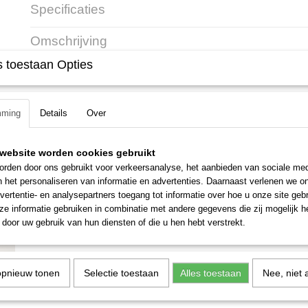
Specificaties
Productcode
700716
Omschrijving
Productcode leverancier
FA08 011 6800
 toestaan Opties
Stihl KMA 80 R combimotor
Lichte accucombimotor. Hoog koppel om stil en energiebesparend te w
compatibel met een groot aantal Stihl combigereedschappen. AK acc
mming
Details
Over
borstelloze EC-motor, toerentalregeling met twee vermogensniveaus 
beugelhandgreep met gereedschapsloze greepverstelling, zeer eenvoud
website worden cookies gebruikt
verwijderen loopbegrenzer. Kan niet worden gebruikt in combinatie m
KM.
rden door ons gebruikt voor verkeersanalyse, het aanbieden van sociale med
n het personaliseren van informatie en advertenties. Daarnaast verlenen we o
Exclusief accu & lader.
vertentie- en analysepartners toegang tot informatie over hoe u onze site gebru
e informatie gebruiken in combinatie met andere gegevens die zij mogelijk 
door uw gebruik van hun diensten of die u hen hebt verstrekt.
opnieuw tonen
Selectie toestaan
Alles toestaan
Nee, niet 