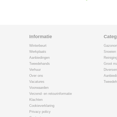
Informatie
Categ
Winterbeurt
Gazonon
Werkplaats
Snoeien
Aanbiedingen
Reinigin
Tweedehands
Groot ma
Verhuur
Diversen
Over ons
Aanbied
Vacatures
Tweedeh
Voorwaarden
Verzend- en retourinformatie
Klachten
Cookieverklaring
Privacy policy