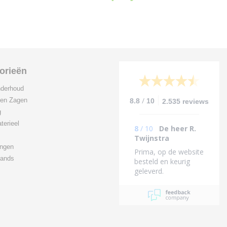
orieën
derhoud
/
 en Zagen
8.8
10
2.535 reviews
g
terieel
8
/
10
De heer R.
Twijnstra
ingen
Prima, op de website
ands
besteld en keurig
geleverd.