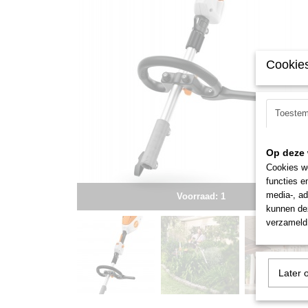
Cookies
Toeste
Op deze 
Cookies wo
functies e
media-, ad
Voorraad: 1
kunnen dez
verzameld 
Later 