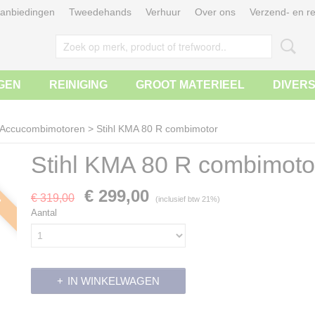
anbiedingen
Tweedehands
Verhuur
Over ons
Verzend- en re
GEN
REINIGING
GROOT MATERIEEL
DIVER
Accucombimotoren
>
Stihl KMA 80 R combimotor
Stihl KMA 80 R combimoto
m
€ 299,00
€ 319,00
(inclusief btw 21%)
Aantal
IN WINKELWAGEN