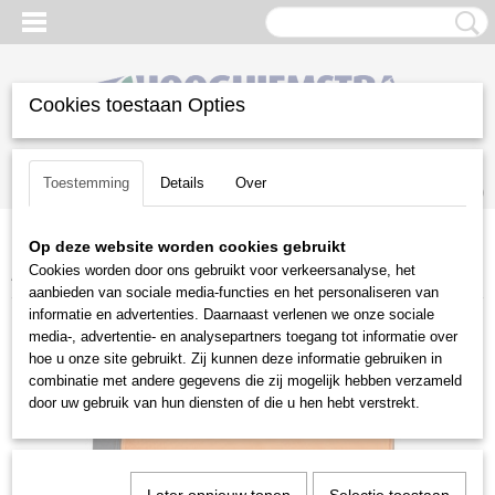
Cookies toestaan Opties
Inloggen
Registreren
UW WINKELWAGEN
Toestemming
Details
Over
Geen producten
(0)
Op deze website worden cookies gebruikt
Home
>
Gazononderhoud
>
Stihl accu programma
>
Accessoires
>
Cookies worden door ons gebruikt voor verkeersanalyse, het
Accudraagtas
aanbieden van sociale media-functies en het personaliseren van
informatie en advertenties. Daarnaast verlenen we onze sociale
media-, advertentie- en analysepartners toegang tot informatie over
hoe u onze site gebruikt. Zij kunnen deze informatie gebruiken in
combinatie met andere gegevens die zij mogelijk hebben verzameld
door uw gebruik van hun diensten of die u hen hebt verstrekt.