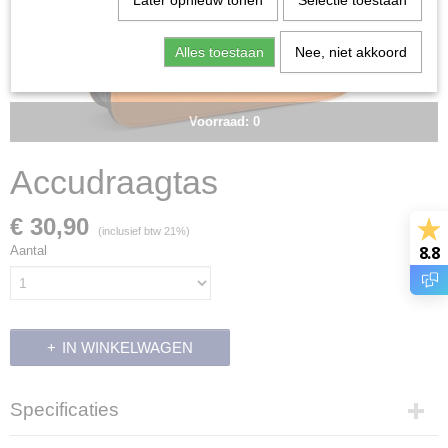
Later opnieuw tonen
Selectie toestaan
Alles toestaan
Nee, niet akkoord
Voorraad: 0
Accudraagtas
€ 30,90
(inclusief btw 21%)
8.8
Aantal
IN WINKELWAGEN
Specificaties
Productcode