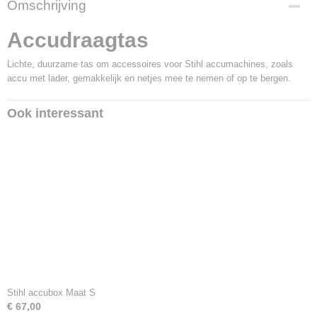
Omschrijving
18488
Productcode leverancier
Accudraagtas
0000 881 0520
Lichte, duurzame tas om accessoires voor Stihl accumachines, zoals
accu met lader, gemakkelijk en netjes mee te nemen of op te bergen.
Ook interessant
Stihl accubox Maat S
€ 67,00