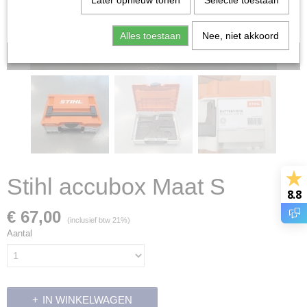
Later opnieuw tonen
Selectie toestaan
Alles toestaan
Nee, niet akkoord
Voorraad: 0
Stihl accubox Maat S
8.8
€ 67,00
(inclusief btw 21%)
Aantal
IN WINKELWAGEN