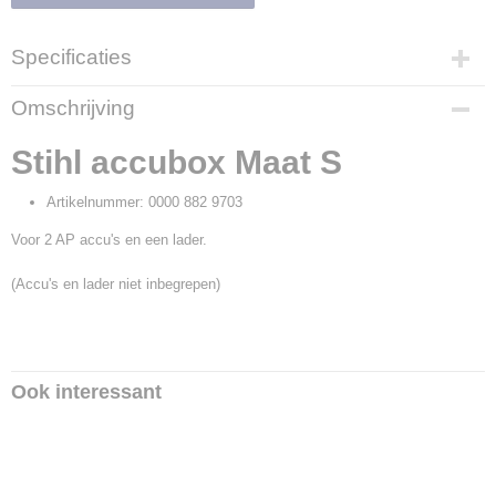
Specificaties
Productcode
Omschrijving
18886
Productcode leverancier
Stihl accubox Maat S
0000 882 9703
Artikelnummer: 0000 882 9703
Voor 2 AP accu's en een lader.
(Accu's en lader niet inbegrepen)
Ook interessant