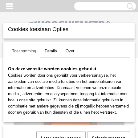
Cookies toestaan Opties
Inloggen
Registreren
UW WINKELWAGEN
Toestemming
Details
Over
Geen producten
(0)
Op deze website worden cookies gebruikt
Home
>
Gazononderhoud
>
Stihl accu programma
>
Accessoires
>
Cookies worden door ons gebruikt voor verkeersanalyse, het
Stihl accubox Maat S
aanbieden van sociale media-functies en het personaliseren van
informatie en advertenties. Daarnaast verlenen we onze sociale
media-, advertentie- en analysepartners toegang tot informatie over
hoe u onze site gebruikt. Zij kunnen deze informatie gebruiken in
combinatie met andere gegevens die zij mogelijk hebben verzameld
door uw gebruik van hun diensten of die u hen hebt verstrekt.