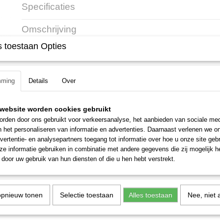
Specificaties
Productcode
700060
Omschrijving
Productcode leverancier
4140 012 2353
 toestaan Opties
Stihl FS 38
Ideaal voor het trimmen van graskanten.
mming
Details
Over
27.2 CC sterke 2 takt motor
Vermogen: 0.65 kW/0.9 pk
website worden cookies gebruikt
2 draads maaibol
rden door ons gebruikt voor verkeersanalyse, het aanbieden van sociale med
Gewicht: 4.2 kg
n het personaliseren van informatie en advertenties. Daarnaast verlenen we o
vertentie- en analysepartners toegang tot informatie over hoe u onze site gebru
e informatie gebruiken in combinatie met andere gegevens die zij mogelijk 
door uw gebruik van hun diensten of die u hen hebt verstrekt.
opnieuw tonen
Selectie toestaan
Alles toestaan
Nee, niet 