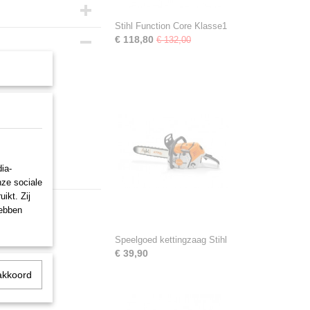
Stihl Function Core Klasse1
€ 118,80
€ 132,00
ia-
nze sociale
ikt. Zij
hebben
Speelgoed kettingzaag Stihl
€ 39,90
akkoord