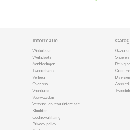
Informatie
Categ
Winterbeurt
Gazonon
Werkplaats
Snoeien
Aanbiedingen
Reinigin
Tweedehands
Groot ma
Verhuur
Diversen
Over ons
Aanbied
Vacatures
Tweedeh
Voorwaarden
Verzend- en retourinformatie
Klachten
Cookieverklaring
Privacy policy