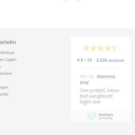
orieën
derhoud
/
 en Zagen
8.8
10
2.535 reviews
g
terieel
10
/
10
Martens
Josy
ingen
Zeer positief. Demo-
ands
item aangekocht
tegen zeer
aantrekkelijke prijs.