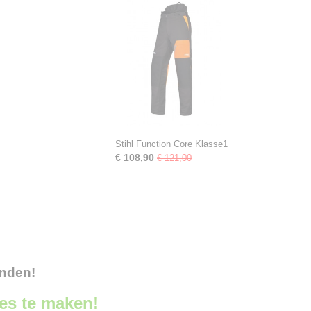
Stihl Function Core Klasse1
€ 108,90
€ 121,00
onden!
ces te maken!