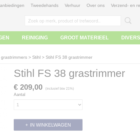
anbiedingen
Tweedehands
Verhuur
Over ons
Verzend- en re
GEN
REINIGING
GROOT MATERIEEL
DIVER
 grastrimmers
>
Stihl
>
Stihl FS 38 grastrimmer
Stihl FS 38 grastrimmer
€ 209,00
(inclusief btw 21%)
Aantal
IN WINKELWAGEN