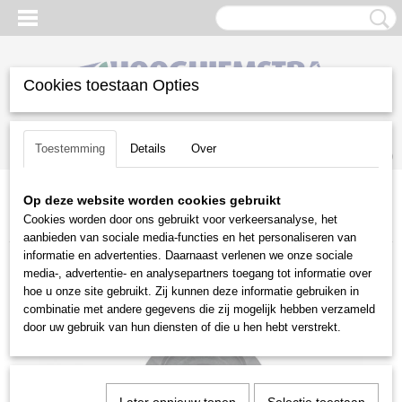
Cookies toestaan Opties
Inloggen
Registreren
UW WINKELWAGEN
Toestemming
Details
Over
Geen producten
(0)
Op deze website worden cookies gebruikt
Home
>
Gazononderhoud
>
Bosmaaiers | toebehoren
>
Cookies worden door ons gebruikt voor verkeersanalyse, het
Maaikoppen
>
Stihl
>
Stihl DuroCut 40-4
aanbieden van sociale media-functies en het personaliseren van
informatie en advertenties. Daarnaast verlenen we onze sociale
media-, advertentie- en analysepartners toegang tot informatie over
hoe u onze site gebruikt. Zij kunnen deze informatie gebruiken in
combinatie met andere gegevens die zij mogelijk hebben verzameld
door uw gebruik van hun diensten of die u hen hebt verstrekt.