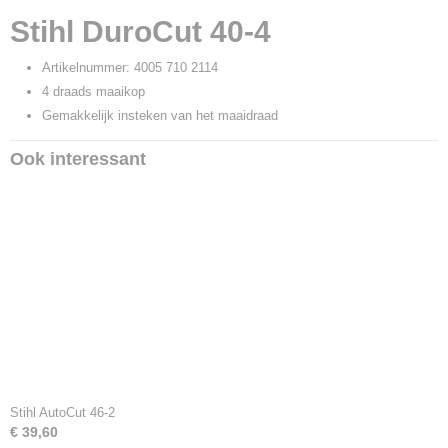
Productcode leverancier
Stihl DuroCut 40-4
4005 710 2114
Artikelnummer: 4005 710 2114
4 draads maaikop
Gemakkelijk insteken van het maaidraad
Ook interessant
Stihl AutoCut 46-2
€ 39,60