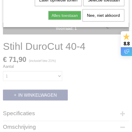
Later opnieuw tonen
Selectie toestaan
Alles toestaan
Nee, niet akkoord
Voorraad: 1
8.8
Stihl DuroCut 40-4
€ 71,90
(inclusief btw 21%)
Aantal
IN WINKELWAGEN
Specificaties
Productcode
Omschrijving
8978