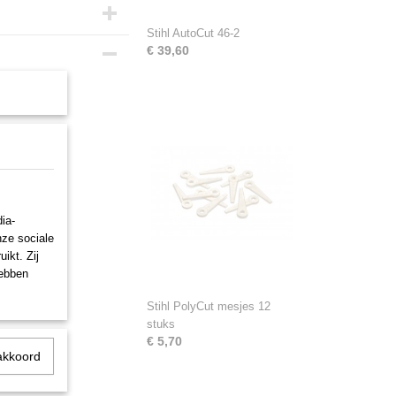
Stihl AutoCut 46-2
€ 39,60
ia-
nze sociale
ikt. Zij
hebben
Stihl PolyCut mesjes 12
stuks
€ 5,70
akkoord