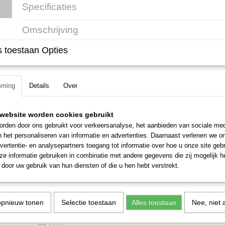
Specificaties
Productcode
30904
Omschrijving
Productcode leverancier
4006 710 2126
 toestaan Opties
Stihl AutoCut C 6-2
Artikelnummer: 4006 710 2126
2 draads maaibol
mming
Details
Over
Geschikt voor 2.0 mm draad
Van buitenaf te vullen
website worden cookies gebruikt
rden door ons gebruikt voor verkeersanalyse, het aanbieden van sociale med
Passend voor :
n het personaliseren van informatie en advertenties. Daarnaast verlenen we o
FS 38
vertentie- en analysepartners toegang tot informatie over hoe u onze site gebru
FS 40
e informatie gebruiken in combinatie met andere gegevens die zij mogelijk 
door uw gebruik van hun diensten of die u hen hebt verstrekt.
FS 45
FS 50
FSE 60
opnieuw tonen
Selectie toestaan
Alles toestaan
Nee, niet 
FSE 71
FSE 81