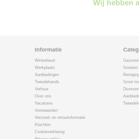
Wij hebben a
Informatie
Categ
Winterbeurt
Gazonon
Werkplaats
Snoeien
Aanbiedingen
Reinigin
Tweedehands
Groot ma
Verhuur
Diversen
Over ons
Aanbied
Vacatures
Tweedeh
Voorwaarden
Verzend- en retourinformatie
Klachten
Cookieverklaring
Privacy policy