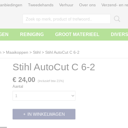
anbiedingen
Tweedehands
Verhuur
Over ons
Verzend- en re
GEN
REINIGING
GROOT MATERIEEL
DIVER
n
>
Maaikoppen
>
Stihl
>
Stihl AutoCut C 6-2
Stihl AutoCut C 6-2
€ 24,00
(inclusief btw 21%)
Aantal
IN WINKELWAGEN