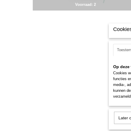
Voorraad: 2
Cookies
Toeste
Op deze 
Cookies wo
functies e
media-, ad
kunnen dez
verzameld 
Later 