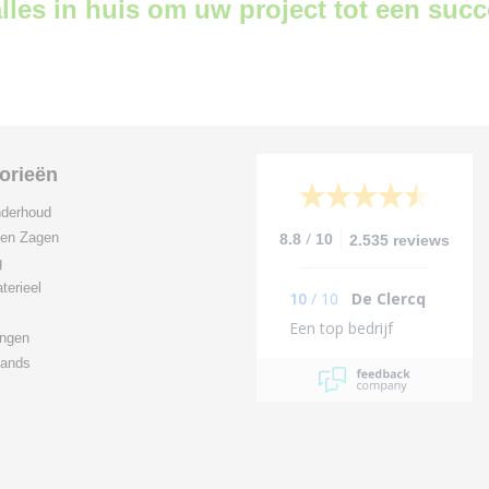
lles in huis om uw project tot een suc
orieën
derhoud
/
 en Zagen
8.8
10
2.535 reviews
g
terieel
10
/
10
De Clercq
Een top bedrijf
ingen
ands