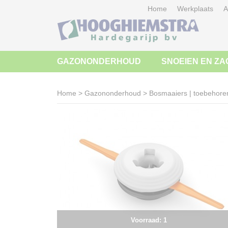
Home
Werkplaats
A
GAZONONDERHOUD
SNOEIEN EN ZA
Home
>
Gazononderhoud
>
Bosmaaiers | toebehore
Voorraad: 1