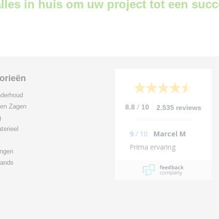
lles in huis om uw project tot een suc
orieën
derhoud
/
 en Zagen
8.8
10
2.535 reviews
g
terieel
9
/
10
Marcel M
Prima ervaring
ingen
ands