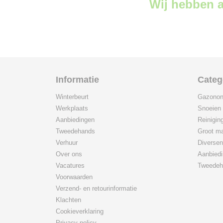
Wij hebben a
Informatie
Categ
Winterbeurt
Gazonon
Werkplaats
Snoeien
Aanbiedingen
Reinigin
Tweedehands
Groot ma
Verhuur
Diversen
Over ons
Aanbied
Vacatures
Tweedeh
Voorwaarden
Verzend- en retourinformatie
Klachten
Cookieverklaring
Privacy policy