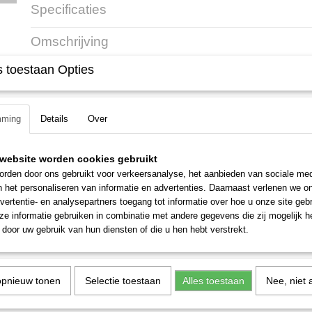
Specificaties
Productcode
8942
Omschrijving
Productcode leverancier
4003 710 2126
 toestaan Opties
Stihl PolyCut 48-2
Artikelnummer: 4003 710 2126
2 scharnierende kunststof mesjes
mming
Details
Over
Gemakkelijk mesjes te vervangen
website worden cookies gebruikt
rden door ons gebruikt voor verkeersanalyse, het aanbieden van sociale med
n het personaliseren van informatie en advertenties. Daarnaast verlenen we o
vertentie- en analysepartners toegang tot informatie over hoe u onze site gebru
e informatie gebruiken in combinatie met andere gegevens die zij mogelijk 
door uw gebruik van hun diensten of die u hen hebt verstrekt.
opnieuw tonen
Selectie toestaan
Alles toestaan
Nee, niet 