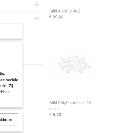
Stihl AutoCut 46-2
€ 39,60
ia-
nze sociale
ikt. Zij
hebben
Stihl PolyCut mesjes 12
stuks
€ 5,70
akkoord