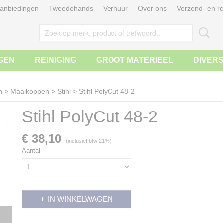
anbiedingen
Tweedehands
Verhuur
Over ons
Verzend- en re
GEN
REINIGING
GROOT MATERIEEL
DIVER
n
>
Maaikoppen
>
Stihl
>
Stihl PolyCut 48-2
Stihl PolyCut 48-2
€ 38,10
(inclusief btw 21%)
Aantal
IN WINKELWAGEN