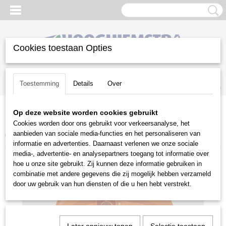
Cookies toestaan Opties
Inloggen
Registreren
UW WINKELWAGEN
Toestemming
Details
Over
Geen producten
(0)
Op deze website worden cookies gebruikt
Home
>
Gazononderhoud
>
Bosmaaiers | toebehoren
>
Cookies worden door ons gebruikt voor verkeersanalyse, het
Beschermkappen
>
Stihl beschermkappen
>
Beschermkap 4128
aanbieden van sociale media-functies en het personaliseren van
007 1007
informatie en advertenties. Daarnaast verlenen we onze sociale
media-, advertentie- en analysepartners toegang tot informatie over
hoe u onze site gebruikt. Zij kunnen deze informatie gebruiken in
combinatie met andere gegevens die zij mogelijk hebben verzameld
door uw gebruik van hun diensten of die u hen hebt verstrekt.