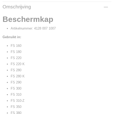
Productcode
Omschrijving
43658
Productcode leverancier
Beschermkap
4128 007 1007
Artikelnummer: 4128 007 1007
Gebruikt in:
FS 160
FS 180
FS 220
FS 220 K
FS 280
FS 280 K
FS 290
FS 300
FS 310
FS 310-Z
FS 350
FS 380