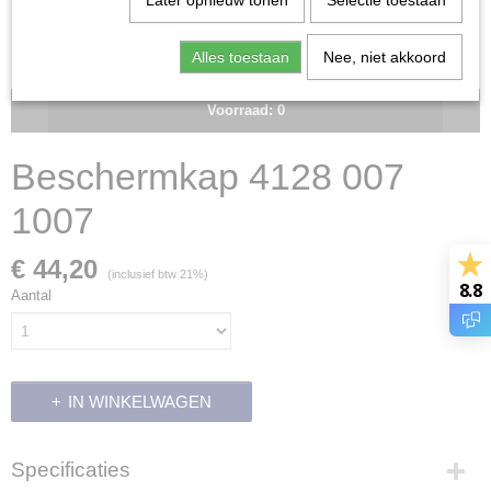
Later opnieuw tonen
Selectie toestaan
Alles toestaan
Nee, niet akkoord
Voorraad: 0
Beschermkap 4128 007
1007
€ 44,20
(inclusief btw 21%)
8.8
Aantal
IN WINKELWAGEN
Specificaties