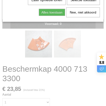
Later opnieuw tonen
Selectie toestaan
Alles toestaan
Nee, niet akkoord
Voorraad: 0
8.8
Beschermkap 4000 713
3300
€ 23,85
(inclusief btw 21%)
Aantal