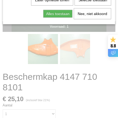
Later opnieuw tonen
Selectie toestaan
Alles toestaan
Nee, niet akkoord
Voorraad: 1
8.8
Beschermkap 4147 710
8101
€ 25,10
(inclusief btw 21%)
Aantal