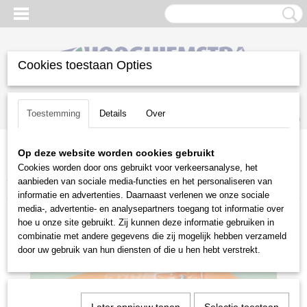
Cookies toestaan Opties
Inloggen
Registreren
UW WINKELWAGEN
Toestemming
Details
Over
Geen producten
(0)
Op deze website worden cookies gebruikt
Home
>
Gazononderhoud
>
Bosmaaiers | toebehoren
>
Cookies worden door ons gebruikt voor verkeersanalyse, het
Beschermkappen
>
Stihl beschermkappen
>
Beschermkap 4147
aanbieden van sociale media-functies en het personaliseren van
710 8101
informatie en advertenties. Daarnaast verlenen we onze sociale
media-, advertentie- en analysepartners toegang tot informatie over
hoe u onze site gebruikt. Zij kunnen deze informatie gebruiken in
combinatie met andere gegevens die zij mogelijk hebben verzameld
door uw gebruik van hun diensten of die u hen hebt verstrekt.