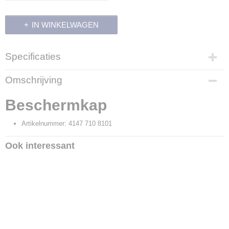
IN WINKELWAGEN
Specificaties
Productcode
Omschrijving
3594
Productcode leverancier
Beschermkap
4147 710 8101
Artikelnummer: 4147 710 8101
Ook interessant