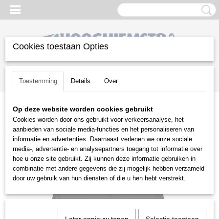
Cookies toestaan Opties
Inloggen
Registreren
UW WINKELWAGEN
Toestemming
Details
Over
Geen producten
(0)
Op deze website worden cookies gebruikt
Home
>
Diversen
>
Speelgoed en Merchandise
>
Stihl
>
Stihl
Cookies worden door ons gebruikt voor verkeersanalyse, het
fleecejack zwart
aanbieden van sociale media-functies en het personaliseren van
informatie en advertenties. Daarnaast verlenen we onze sociale
media-, advertentie- en analysepartners toegang tot informatie over
hoe u onze site gebruikt. Zij kunnen deze informatie gebruiken in
combinatie met andere gegevens die zij mogelijk hebben verzameld
door uw gebruik van hun diensten of die u hen hebt verstrekt.