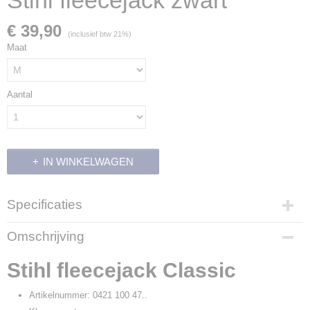
Stihl fleecejack zwart
€ 39,90
(inclusief btw 21%)
Maat
Aantal
IN WINKELWAGEN
Specificaties
Productcode
Omschrijving
17908
Productcode leverancier
Stihl fleecejack Classic
0421 100 47..
Artikelnummer: 0421 100 47..