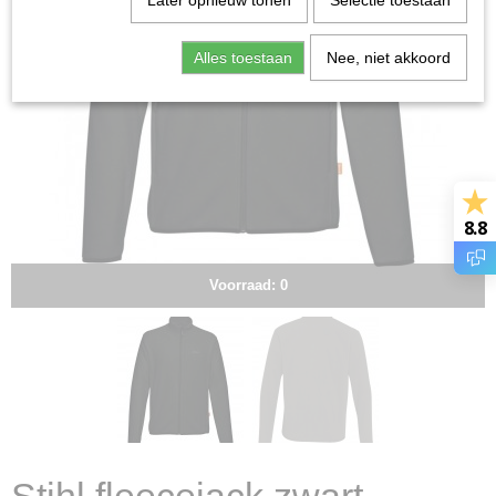
Later opnieuw tonen
Selectie toestaan
Alles toestaan
Nee, niet akkoord
8.8
Voorraad: 0