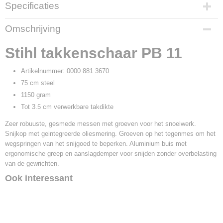
Specificaties
Productcode
Omschrijving
10614
Productcode leverancier
Stihl takkenschaar PB 11
0000 881 3670
Artikelnummer: 0000 881 3670
75 cm steel
1150 gram
Tot 3.5 cm verwerkbare takdikte
Zeer robuuste, gesmede messen met groeven voor het snoeiwerk.
Snijkop met geintegreerde oliesmering. Groeven op het tegenmes om het
wegspringen van het snijgoed te beperken. Aluminium buis met
ergonomische greep en aanslagdemper voor snijden zonder overbelasting
van de gewrichten.
Ook interessant