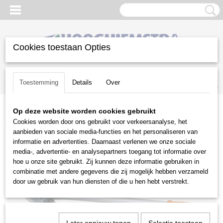
Cookies toestaan Opties
Inloggen
Registreren
UW WINKELWAGEN
Toestemming
Details
Over
Geen producten
(0)
Op deze website worden cookies gebruikt
Home
>
Snoeien en Zagen
>
Snoeigereedschap
>
Stihl
>
Stihl
Cookies worden door ons gebruikt voor verkeersanalyse, het
takkenschaar PB 11
aanbieden van sociale media-functies en het personaliseren van
informatie en advertenties. Daarnaast verlenen we onze sociale
media-, advertentie- en analysepartners toegang tot informatie over
hoe u onze site gebruikt. Zij kunnen deze informatie gebruiken in
combinatie met andere gegevens die zij mogelijk hebben verzameld
door uw gebruik van hun diensten of die u hen hebt verstrekt.