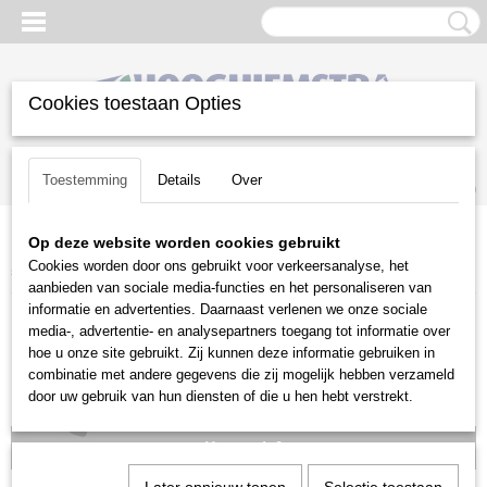
Cookies toestaan Opties
Inloggen
Registreren
UW WINKELWAGEN
Toestemming
Details
Over
Geen producten
(0)
Op deze website worden cookies gebruikt
Home
>
Snoeien en Zagen
>
Snoeigereedschap
>
Stihl
>
Stihl
Cookies worden door ons gebruikt voor verkeersanalyse, het
snoeizaag PR 27 C
aanbieden van sociale media-functies en het personaliseren van
informatie en advertenties. Daarnaast verlenen we onze sociale
media-, advertentie- en analysepartners toegang tot informatie over
hoe u onze site gebruikt. Zij kunnen deze informatie gebruiken in
combinatie met andere gegevens die zij mogelijk hebben verzameld
door uw gebruik van hun diensten of die u hen hebt verstrekt.
Voorraad: 0