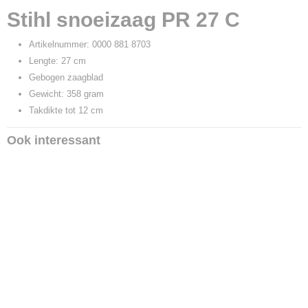
Productcode leverancier
Stihl snoeizaag PR 27 C
0000 881 8703
Artikelnummer: 0000 881 8703
Lengte: 27 cm
Gebogen zaagblad
Gewicht: 358 gram
Takdikte tot 12 cm
Ook interessant