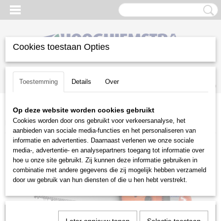
Cookies toestaan Opties
Inloggen
Registreren
UW WINKELWAGEN
Toestemming
Details
Over
Geen producten
(0)
Op deze website worden cookies gebruikt
Home
>
Snoeien en Zagen
>
Kettingzagen
>
Husqvarna
>
Benzine
Cookies worden door ons gebruikt voor verkeersanalyse, het
kettingzagen
>
Husqvarna 365
aanbieden van sociale media-functies en het personaliseren van
informatie en advertenties. Daarnaast verlenen we onze sociale
media-, advertentie- en analysepartners toegang tot informatie over
hoe u onze site gebruikt. Zij kunnen deze informatie gebruiken in
combinatie met andere gegevens die zij mogelijk hebben verzameld
door uw gebruik van hun diensten of die u hen hebt verstrekt.
Voorraad: 0