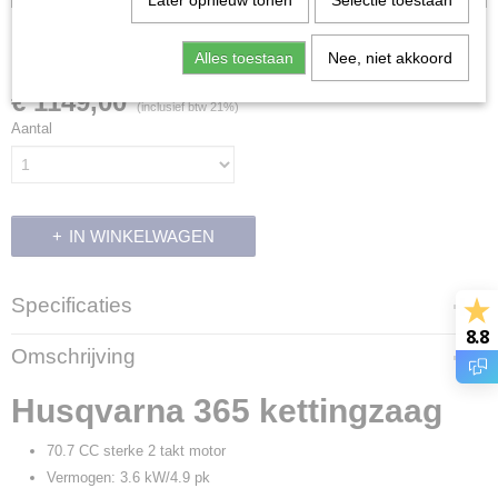
Later opnieuw tonen
Selectie toestaan
Husqvarna 365
Alles toestaan
Nee, niet akkoord
€ 1149,00
(inclusief btw 21%)
Aantal
IN WINKELWAGEN
Specificaties
8.8
Productcode
Omschrijving
700450
EAN code
Husqvarna 365 kettingzaag
7391883511343
Productcode leverancier
70.7 CC sterke 2 takt motor
9664283-18
Vermogen: 3.6 kW/4.9 pk