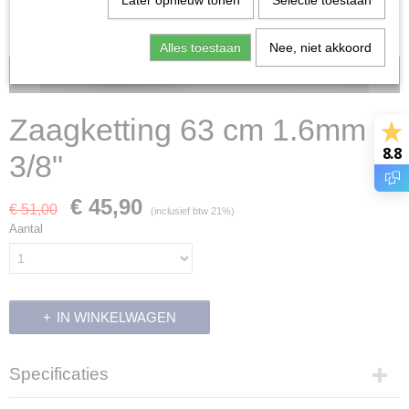
Later opnieuw tonen
Selectie toestaan
Alles toestaan
Nee, niet akkoord
Voorraad: 2
Zaagketting 63 cm 1.6mm
8.8
3/8"
€ 45,90
€ 51,00
(inclusief btw 21%)
Aantal
IN WINKELWAGEN
Specificaties
Productcode