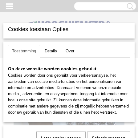
Cookies toestaan Opties
Inloggen
Registreren
UW WINKELWAGEN
Toestemming
Details
Over
Geen producten
(0)
Op deze website worden cookies gebruikt
Home
>
Snoeien en Zagen
>
Kettingzagen | toebehoren
>
Cookies worden door ons gebruikt voor verkeersanalyse, het
Zaagkettingen
>
Stihl
>
Zaagketting 63 cm 1.6mm 3/8"
aanbieden van sociale media-functies en het personaliseren van
informatie en advertenties. Daarnaast verlenen we onze sociale
media-, advertentie- en analysepartners toegang tot informatie over
hoe u onze site gebruikt. Zij kunnen deze informatie gebruiken in
combinatie met andere gegevens die zij mogelijk hebben verzameld
door uw gebruik van hun diensten of die u hen hebt verstrekt.