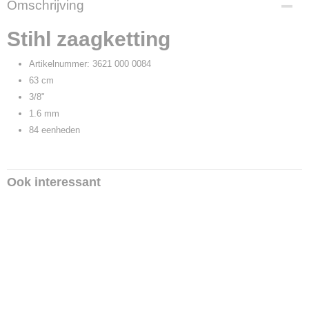
Omschrijving
42487
Productcode leverancier
Stihl zaagketting
3621 000 0084
Artikelnummer: 3621 000 0084
63 cm
3/8"
1.6 mm
84 eenheden
Ook interessant