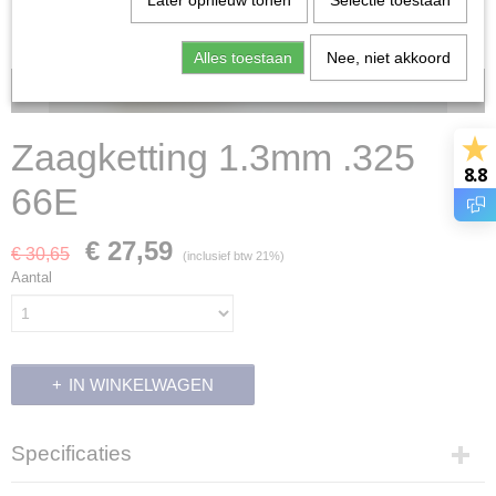
Later opnieuw tonen
Selectie toestaan
Alles toestaan
Nee, niet akkoord
Voorraad: 0
Zaagketting 1.3mm .325
8.8
66E
€ 27,59
€ 30,65
(inclusief btw 21%)
Aantal
IN WINKELWAGEN
Specificaties
Productcode leverancier