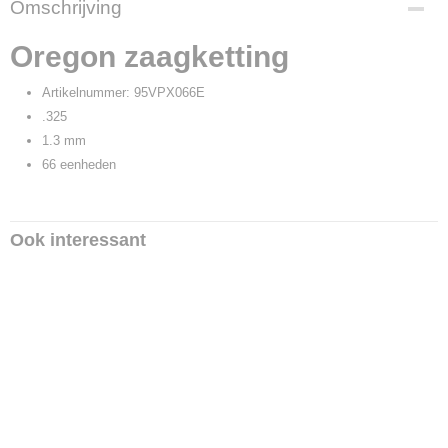
Omschrijving
95VPX066E
Oregon zaagketting
Artikelnummer: 95VPX066E
.325
1.3 mm
66 eenheden
Ook interessant