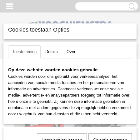
Cookies toestaan Opties
Inloggen
Registreren
UW WINKELWAGEN
Toestemming
Details
Over
Geen producten
(0)
Op deze website worden cookies gebruikt
Home
>
Snoeien en Zagen
>
Kettingzagen | toebehoren
>
Cookies worden door ons gebruikt voor verkeersanalyse, het
Zaagkettingen
>
Oregon
>
Zaagketting 1.3mm .325 66E
aanbieden van sociale media-functies en het personaliseren van
informatie en advertenties. Daarnaast verlenen we onze sociale
media-, advertentie- en analysepartners toegang tot informatie over
hoe u onze site gebruikt. Zij kunnen deze informatie gebruiken in
combinatie met andere gegevens die zij mogelijk hebben verzameld
door uw gebruik van hun diensten of die u hen hebt verstrekt.