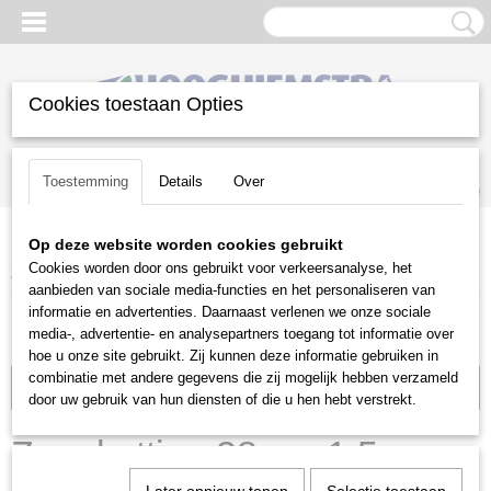
Cookies toestaan Opties
Inloggen
Registreren
UW WINKELWAGEN
Toestemming
Details
Over
Geen producten
(0)
Op deze website worden cookies gebruikt
Home
>
Snoeien en Zagen
>
Kettingzagen | toebehoren
>
Cookies worden door ons gebruikt voor verkeersanalyse, het
Zaagkettingen
>
Husqvarna
>
Zaagketting 38 cm 1.5mm 3/8"
aanbieden van sociale media-functies en het personaliseren van
informatie en advertenties. Daarnaast verlenen we onze sociale
media-, advertentie- en analysepartners toegang tot informatie over
hoe u onze site gebruikt. Zij kunnen deze informatie gebruiken in
combinatie met andere gegevens die zij mogelijk hebben verzameld
Voorraad: 1
door uw gebruik van hun diensten of die u hen hebt verstrekt.
Zaagketting 38 cm 1.5mm