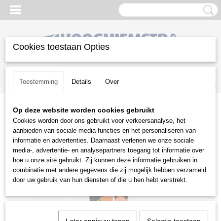
Cookies toestaan Opties
Inloggen
Registreren
UW WINKELWAGEN
Toestemming
Details
Over
Geen producten
(0)
Op deze website worden cookies gebruikt
Home
>
Snoeien en Zagen
>
Kettingzagen | toebehoren
>
Cookies worden door ons gebruikt voor verkeersanalyse, het
Zaagbroeken
>
Stihl zaagbroeken
>
Stihl Dynamic Durotec Klasse1
aanbieden van sociale media-functies en het personaliseren van
informatie en advertenties. Daarnaast verlenen we onze sociale
media-, advertentie- en analysepartners toegang tot informatie over
hoe u onze site gebruikt. Zij kunnen deze informatie gebruiken in
combinatie met andere gegevens die zij mogelijk hebben verzameld
door uw gebruik van hun diensten of die u hen hebt verstrekt.