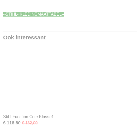
--STIHL- KLEDINGMAATTABEL--
Ook interessant
Stihl Function Core Klasse1
€ 118,80
€ 132,00