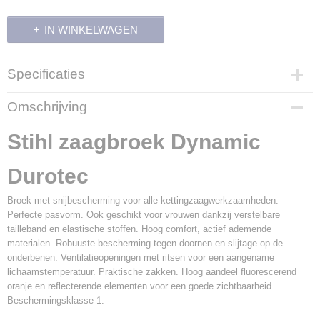
IN WINKELWAGEN
Specificaties
Productcode
Omschrijving
14465
Productcode leverancier
Stihl zaagbroek Dynamic
0088 388 11..
Durotec
Broek met snijbescherming voor alle kettingzaagwerkzaamheden.
Perfecte pasvorm. Ook geschikt voor vrouwen dankzij verstelbare
tailleband en elastische stoffen. Hoog comfort, actief ademende
materialen. Robuuste bescherming tegen doornen en slijtage op de
onderbenen. Ventilatieopeningen met ritsen voor een aangename
lichaamstemperatuur. Praktische zakken. Hoog aandeel fluorescerend
oranje en reflecterende elementen voor een goede zichtbaarheid.
Beschermingsklasse 1.