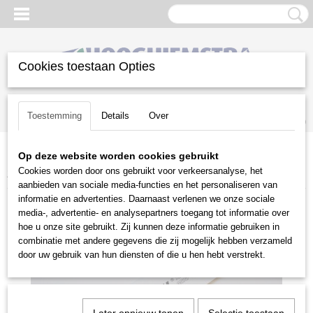
Cookies toestaan Opties
Inloggen
Registreren
UW WINKELWAGEN
Toestemming
Details
Over
Geen producten
(0)
Op deze website worden cookies gebruikt
Home
>
Snoeien en Zagen
>
Kettingzagen | toebehoren
>
Cookies worden door ons gebruikt voor verkeersanalyse, het
Zaagbladen
>
Stihl
>
Stihl zaagblad 30 cm 1.1mm 3/8"P
aanbieden van sociale media-functies en het personaliseren van
informatie en advertenties. Daarnaast verlenen we onze sociale
media-, advertentie- en analysepartners toegang tot informatie over
hoe u onze site gebruikt. Zij kunnen deze informatie gebruiken in
combinatie met andere gegevens die zij mogelijk hebben verzameld
door uw gebruik van hun diensten of die u hen hebt verstrekt.