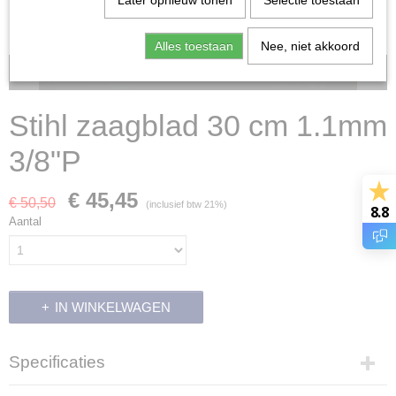
Later opnieuw tonen
Selectie toestaan
Alles toestaan
Nee, niet akkoord
Voorraad: 1
Stihl zaagblad 30 cm 1.1mm
3/8"P
€ 45,45
€ 50,50
(inclusief btw 21%)
8.8
Aantal
IN WINKELWAGEN
Specificaties
Productcode