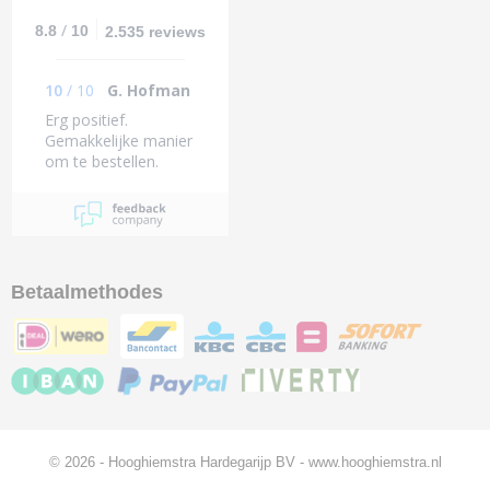
/
8.8
10
2.535 reviews
10
/
10
G. Hofman
Erg positief.
Gemakkelijke manier
om te bestellen.
Binnen 1dag
geleverd (midden van
het land).
Betaalmethodes
© 2026 - Hooghiemstra Hardegarijp BV - www.hooghiemstra.nl