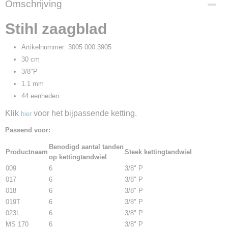
Omschrijving
23605
Productcode leverancier
Stihl zaagblad
3005 000 3905
Artikelnummer: 3005 000 3905
30 cm
3/8"P
1.1 mm
44 eenheden
Klik
voor het bijpassende ketting.
hier
Passend voor:
Benodigd aantal tanden
Productnaam
Steek kettingtandwiel
op kettingtandwiel
009
6
3/8" P
017
6
3/8" P
018
6
3/8" P
019T
6
3/8" P
023L
6
3/8" P
MS 170
6
3/8" P