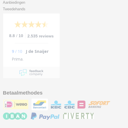
Aanbiedingen
Tweedehands
/
8.8
10
2.535 reviews
9
/
10
J de Snaijer
Prima.
Betaalmethodes