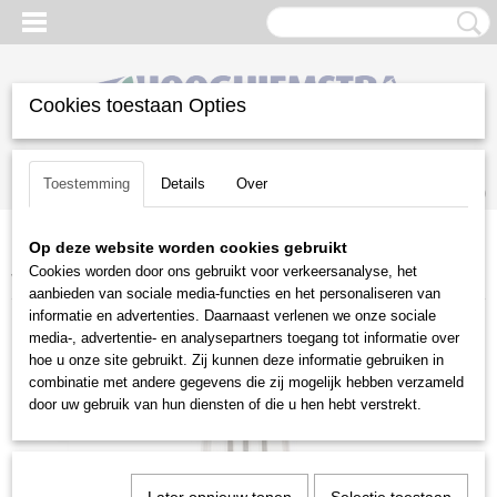
Cookies toestaan Opties
Inloggen
Registreren
UW WINKELWAGEN
Toestemming
Details
Over
Geen producten
(0)
Op deze website worden cookies gebruikt
Home
>
Snoeien en Zagen
>
Kettingzagen | toebehoren
>
Vijlen en
Cookies worden door ons gebruikt voor verkeersanalyse, het
vijlsets
>
Oregon
>
Oregon ronde vijl 4.5 mm 3 stuks
aanbieden van sociale media-functies en het personaliseren van
informatie en advertenties. Daarnaast verlenen we onze sociale
media-, advertentie- en analysepartners toegang tot informatie over
hoe u onze site gebruikt. Zij kunnen deze informatie gebruiken in
combinatie met andere gegevens die zij mogelijk hebben verzameld
door uw gebruik van hun diensten of die u hen hebt verstrekt.