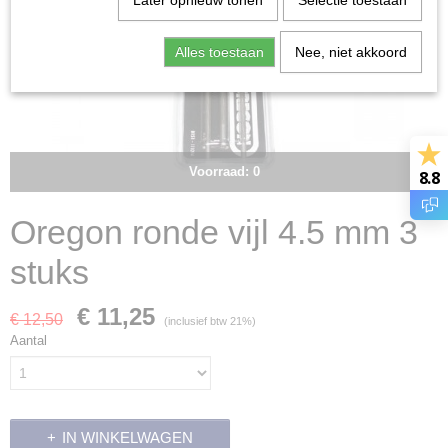
Later opnieuw tonen
Selectie toestaan
Alles toestaan
Nee, niet akkoord
Voorraad: 0
8.8
Oregon ronde vijl 4.5 mm 3
stuks
€ 11,25
€ 12,50
(inclusief btw 21%)
Aantal
IN WINKELWAGEN