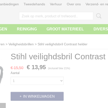
anbiedingen
Tweedehands
Verhuur
Over ons
Verzend- en re
GEN
REINIGING
GROOT MATERIEEL
DIVER
ren
>
Veiligheidsbrillen
>
Stihl veilighdsbril Contrast helder
Stihl veilighdsbril Contrast
€ 13,95
€ 15,50
(inclusief btw 21%)
Aantal
IN WINKELWAGEN