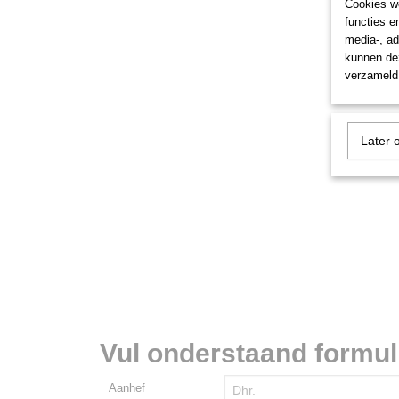
Cookies wo
functies e
media-, ad
kunnen dez
verzameld 
Later 
Vul onderstaand formulie
Aanhef