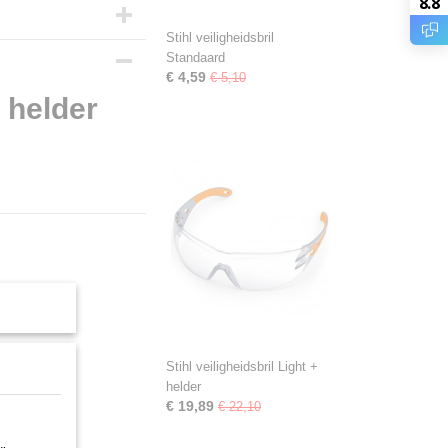
8.8
Stihl veiligheidsbril
Standaard
€ 4,59
€ 5,10
t helder
Stihl veiligheidsbril Light +
helder
€ 19,89
€ 22,10