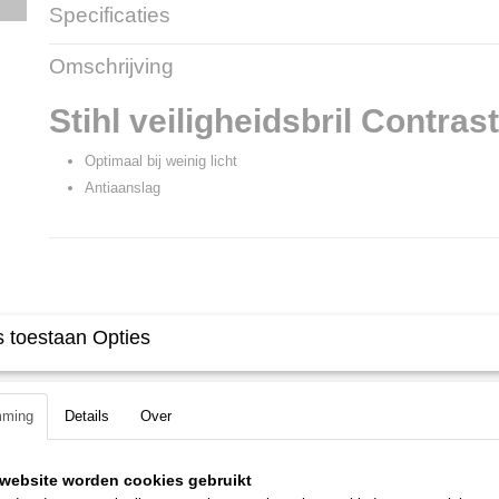
Specificaties
Productcode
38988
Omschrijving
Productcode leverancier
0000 884 0366
Stihl veiligheidsbril Contras
Optimaal bij weinig licht
Antiaanslag
 toestaan Opties
mming
Details
Over
website worden cookies gebruikt