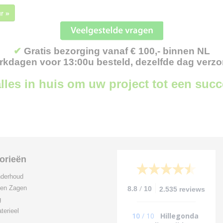
r »
✔
Gratis bezorging vanaf € 100,- binnen NL
kdagen voor 13:00u besteld, dezelfde dag verz
lles in huis om uw project tot een suc
orieën
derhoud
/
 en Zagen
8.8
10
2.535 reviews
g
terieel
10
/
10
Hillegonda