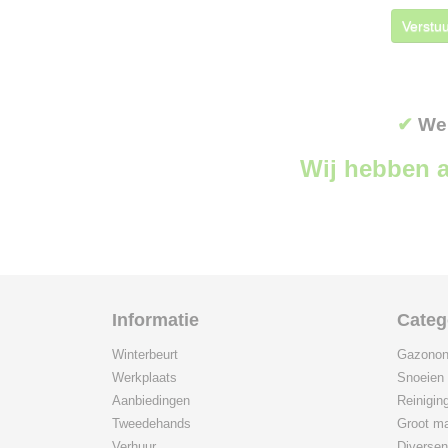
Verstuu
✔
Wer
Wij hebben a
Informatie
Categ
Winterbeurt
Gazonon
Werkplaats
Snoeien
Aanbiedingen
Reinigin
Tweedehands
Groot ma
Verhuur
Diversen