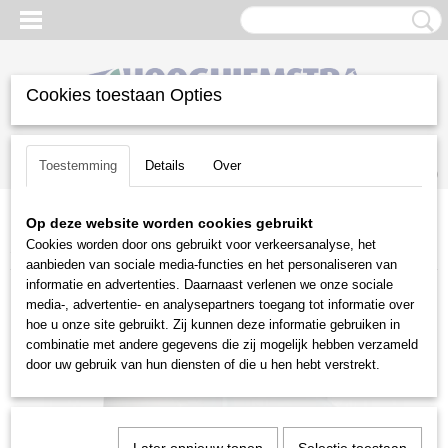
Cookies toestaan Opties
Inloggen
Registreren
UW WINKELWAGEN
Toestemming
Details
Over
Geen producten
(0)
Op deze website worden cookies gebruikt
Home
>
Snoeien en Zagen
>
Kettingzagen | toebehoren
>
Cookies worden door ons gebruikt voor verkeersanalyse, het
Smeermiddelen
>
Tweetaktolie LS+ 1 liter
aanbieden van sociale media-functies en het personaliseren van
informatie en advertenties. Daarnaast verlenen we onze sociale
media-, advertentie- en analysepartners toegang tot informatie over
hoe u onze site gebruikt. Zij kunnen deze informatie gebruiken in
combinatie met andere gegevens die zij mogelijk hebben verzameld
door uw gebruik van hun diensten of die u hen hebt verstrekt.