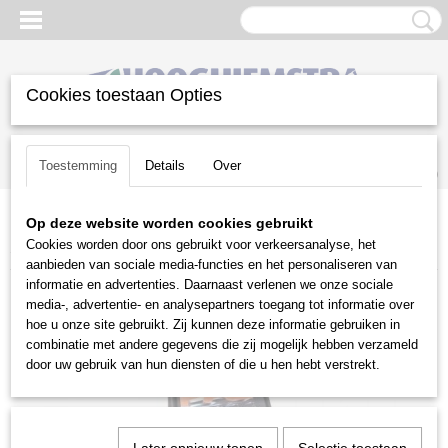
Cookies toestaan Opties
Inloggen
Registreren
UW WINKELWAGEN
Toestemming
Details
Over
Geen producten
(0)
Op deze website worden cookies gebruikt
Home
>
Snoeien en Zagen
>
Kettingzagen | toebehoren
>
Cookies worden door ons gebruikt voor verkeersanalyse, het
Smeermiddelen
>
Kettingolie ForestPlus 1 liter
aanbieden van sociale media-functies en het personaliseren van
informatie en advertenties. Daarnaast verlenen we onze sociale
media-, advertentie- en analysepartners toegang tot informatie over
hoe u onze site gebruikt. Zij kunnen deze informatie gebruiken in
combinatie met andere gegevens die zij mogelijk hebben verzameld
door uw gebruik van hun diensten of die u hen hebt verstrekt.