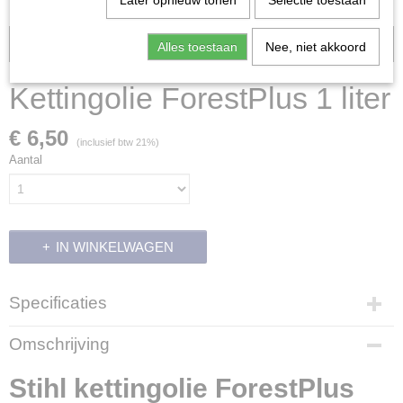
Later opnieuw tonen
Selectie toestaan
Voorraad: 5
Alles toestaan
Nee, niet akkoord
Kettingolie ForestPlus 1 liter
€ 6,50
(inclusief btw 21%)
Aantal
IN WINKELWAGEN
Specificaties
Productcode
Omschrijving
10676
Productcode leverancier
Stihl kettingolie ForestPlus
0781 516 6001