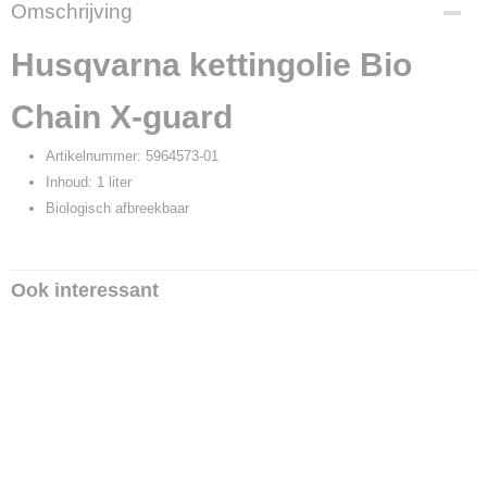
Productcode
Omschrijving
16448
Productcode leverancier
Husqvarna kettingolie Bio
5964573-01
Chain X-guard
Artikelnummer: 5964573-01
Inhoud: 1 liter
Biologisch afbreekbaar
Ook interessant