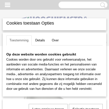
Cookies toestaan Opties
Inloggen
Registreren
UW WINKELWAGEN
Toestemming
Details
Over
Geen producten
(0)
Op deze website worden cookies gebruikt
Home
>
Snoeien en Zagen
>
Kettingzagen | toebehoren
>
Cookies worden door ons gebruikt voor verkeersanalyse, het
Smeermiddelen
>
Kettingolie Bio Chain Oil 1 liter
aanbieden van sociale media-functies en het personaliseren van
informatie en advertenties. Daarnaast verlenen we onze sociale
media-, advertentie- en analysepartners toegang tot informatie over
hoe u onze site gebruikt. Zij kunnen deze informatie gebruiken in
combinatie met andere gegevens die zij mogelijk hebben verzameld
door uw gebruik van hun diensten of die u hen hebt verstrekt.