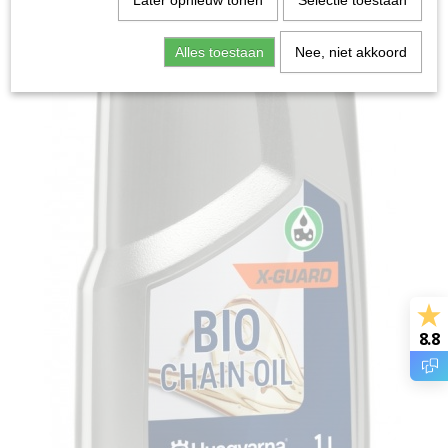
Later opnieuw tonen
Selectie toestaan
Alles toestaan
Nee, niet akkoord
8.8